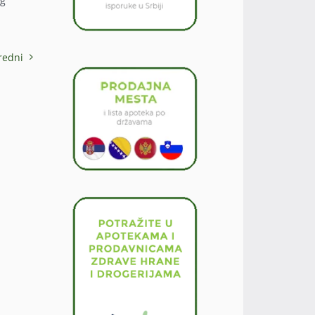
og
redni