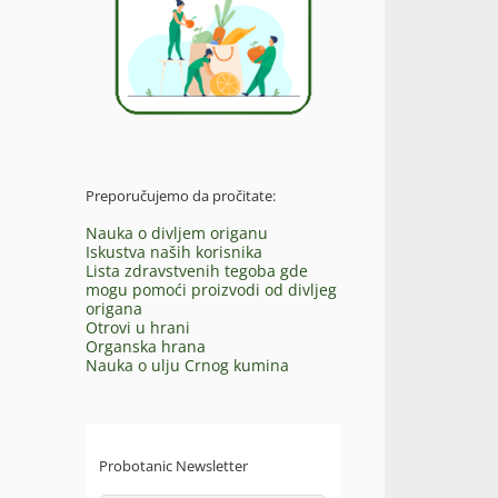
Preporučujemo da pročitate:
Nauka o divljem origanu
Iskustva naših korisnika
Lista zdravstvenih tegoba gde
mogu pomoći proizvodi od divljeg
origana
Otrovi u hrani
Organska hrana
Nauka o ulju Crnog kumina
Probotanic Newsletter