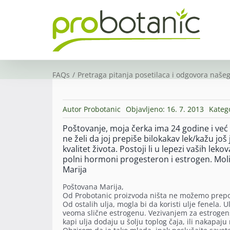
Skip
to
content
FAQs
Pretraga pitanja posetilaca i odgovora našeg
Autor
Probotanic
Objavljeno: 16. 7. 2013
Kateg
Poštovanje, moja čerka ima 24 godine i već
ne želi da joj prepiše bilokakav lek/kažu jo
kvalitet života. Postoji li u lepezi vaših lek
polni hormoni progesteron i estrogen. Mol
Marija
Poštovana Marija,
Od Probotanic proizvoda ništa ne možemo preporu
Od ostalih ulja, mogla bi da koristi ulje fenela. 
veoma slične estrogenu. Vezivanjem za estrogensk
kapi ulja dodaju u šolju toplog čaja, ili nakapaj