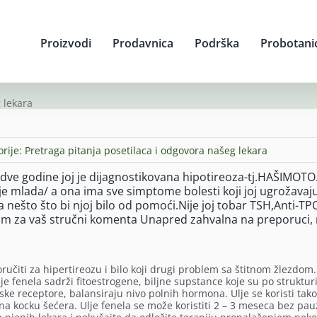
Proizvodi
Prodavnica
Podrška
Probotani
 lekara
orije:
Pretraga pitanja posetilaca i odgovora našeg lekara
 dve godine joj je dijagnostikovana hipotireoza-tj.HAŠIMOTO
š je mlada/ a ona ima sve simptome bolesti koji joj ugrožavaj
ova nešto što bi njoj bilo od pomoći.Nije joj tobar TSH,Anti-TP
im za vaš stručni komenta Unapred zahvalna na preporuci,
čiti za hipertireozu i bilo koji drugi problem sa štitnom žlezdom.
Ulje fenela sadrži fitoestrogene, biljne supstance koje su po struktur
e receptore, balansiraju nivo polnih hormona. Ulje se koristi tako
u na kocku šećera. Ulje fenela se može koristiti 2 – 3 meseca bez pau