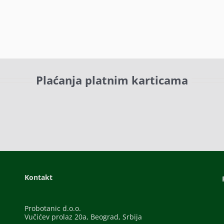
Plaćanja platnim karticama
Kontakt
Probotanic d.o.o.
Vučićev prolaz 20a, Beograd, Srbija