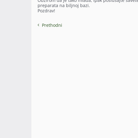
Obzirom da je tako mlada, ipak poslušajte savet
preparata na biljnoj bazi.
Pozdrav!
Prethodni