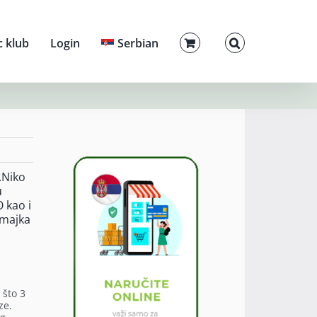
c klub
Login
Serbian
.Niko
u
O kao i
 majka
i
 što 3
ze.