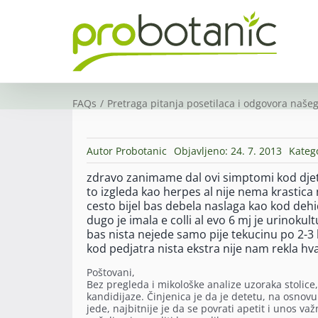
Skip
to
content
FAQs
Pretraga pitanja posetilaca i odgovora našeg
Autor
Probotanic
Objavljeno: 24. 7. 2013
Kateg
zdravo zanimame dal ovi simptomi kod djete
to izgleda kao herpes al nije nema krastica n
cesto bijel bas debela naslaga kao kod dehid
dugo je imala e colli al evo 6 mj je urinokul
bas nista nejede samo pije tekucinu po 2-3 
kod pedjatra nista ekstra nije nam rekla h
Poštovani,
Bez pregleda i mikološke analize uzoraka stolice
kandidijaze. Činjenica je da je detetu, na osnovu
jede, najbitnije je da se povrati apetit i unos va