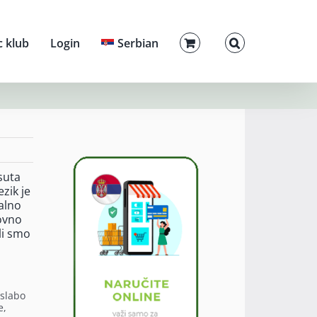
c klub
Login
Serbian
suta
zik je
talno
lovno
li smo
 slabo
e,