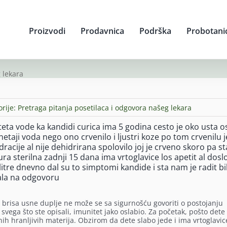
Proizvodi
Prodavnica
Podrška
Probotani
 lekara
orije:
Pretraga pitanja posetilaca i odgovora našeg lekara
ta vode ka kandidi curica ima 5 godina cesto je oko usta o
etaji voda nego ono crvenilo i ljustri koze po tom crvenilu je
racije al nije dehidrirana spolovilo joj je crveno skoro pa s
tura sterilna zadnji 15 dana ima vrtoglavice los apetit al dos
litre dnevno dal su to simptomi kandide i sta nam je radit bi
vala na odgovoru
, brisa usne duplje ne može se sa sigurnošću govoriti o postojanju
 svega što ste opisali, imunitet jako oslabio. Za početak, pošto dete
žnih hranljivih materija. Obzirom da dete slabo jede i ima vrtoglavic