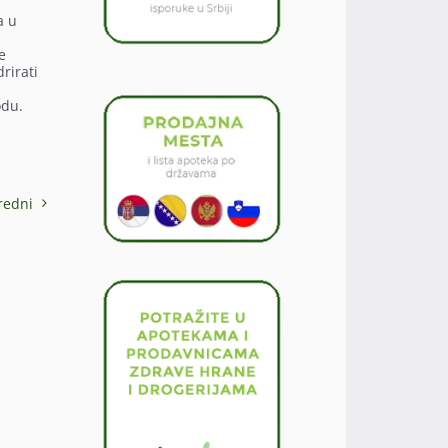
a u
e
rirati
odu.
redni