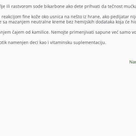
ije ili rastvorom sode bikarbone ako dete prihvati da tečnost mućk
reakcijom fine kože oko usnica na nešto iz hrane, ako pedijatar nij
jte sa mazanjem neutralne kreme bez hemijskih dodataka koja će hid
spiranjem čajem od kamilice. Nemojte primenjivati sapune već samo v
iotik namenjen deci kao i vitaminsku suplementaciju.
Na