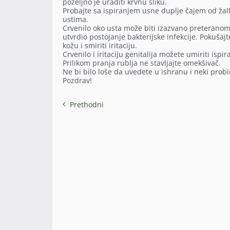
poželjno je uraditi krvnu sliku.
Probajte sa ispiranjem usne duplje čajem od žalf
ustima.
Crvenilo oko usta može biti izazvano preteranom 
utvrdio postojanje bakterijske infekcije. Pokuša
kožu i smiriti iritaciju.
Crvenilo i iritaciju genitalija možete umiriti i
Prilikom pranja rublja ne stavljajte omekšivač.
Ne bi bilo loše da uvedete u ishranu i neki prob
Pozdrav!
Prethodni