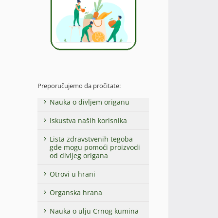
Preporučujemo da pročitate:
Nauka o divljem origanu
Iskustva naših korisnika
Lista zdravstvenih tegoba
gde mogu pomoći proizvodi
od divljeg origana
Otrovi u hrani
Organska hrana
Nauka o ulju Crnog kumina