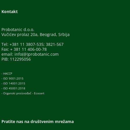
Kontakt
Probotanic d.o.o.
Vučićev prolaz 20a, Beograd, Srbija
Tel: +381 11 3807-535; 3821-567
Fax: + 381 11 406-00-78
email: info(@)probotanic.com
PIB: 112295056
- HACCP
- ISO 9001:2015
- ISO 14001:2015
- ISO 45001:2018
- Organski proizvođač - Ecocert
Pratite nas na društvenim mrežama