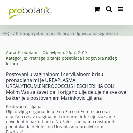
Skip
to
content
FAQs
Pretraga pitanja posetilaca i odgovora našeg lekara
Autor
Probotanic
Objavljeno: 26. 7. 2013
Kategorije:
Pretraga pitanja posetilaca i odgovora našeg
lekara
Postovani u vaginalnom i cervikalnom brisu
pronadjena mi je UREAPLASMA
UREALYTICUM,ENEROCOCCUS I ESCHERIHIA COLI.
Molim Vas za savet da li origano ulje deluje na sve ove
bakterije s postovanjem Marinkovic Ljiljana
Poštovana Ljiljana,
Ulje divljeg origana deluje na E. coli i Enterococcus, i
uspešno rešava vaginalne i urinarne infekcije izazvane
navedenim bakterijama. Na žalost, nemamo dostupnih
podataka da deluje i na Ureaplasmu urealyticum.
Pozdrav!