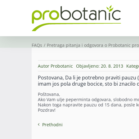
Skip
to
content
FAQs
Pretraga pitanja i odgovora o Probotanic pr
Autor
Probotanic
Objavljeno: 20. 8. 2013
Kateg
Postovana, Da li je potrebno praviti pauzu
imam jos pola druge bocice, sto bi znacil
Poštovana,
Ako Vam ulje peperminta odgovara, slobodno možete
Nakon toga napravite pauzu od 15 dana, posle ko
Pozdrav!
Prethodni