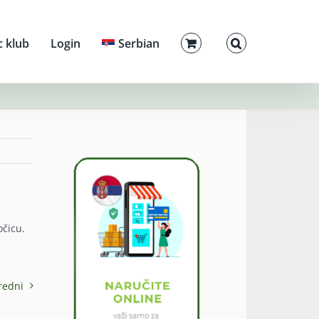
c klub
Login
Serbian
očicu.
redni