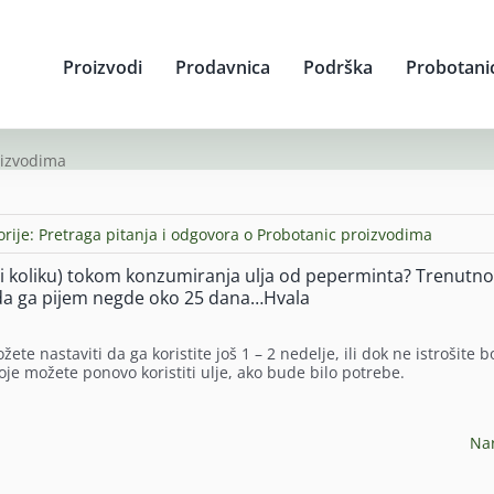
Proizvodi
Prodavnica
Podrška
Probotani
oizvodima
orije:
Pretraga pitanja i odgovora o Probotanic proizvodima
 (i koliku) tokom konzumiranja ulja od peperminta? Trenutno
o da ga pijem negde oko 25 dana…Hvala
 nastaviti da ga koristite još 1 – 2 nedelje, ili dok ne istrošite b
je možete ponovo koristiti ulje, ako bude bilo potrebe.
Na