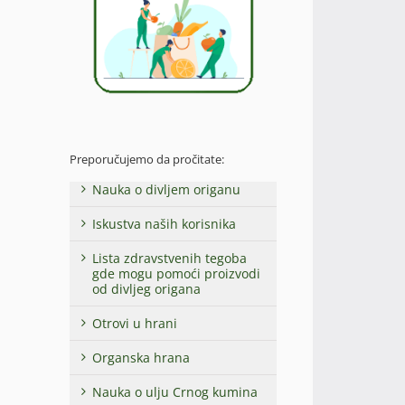
Preporučujemo da pročitate:
Nauka o divljem origanu
Iskustva naših korisnika
Lista zdravstvenih tegoba
gde mogu pomoći proizvodi
od divljeg origana
Otrovi u hrani
Organska hrana
Nauka o ulju Crnog kumina