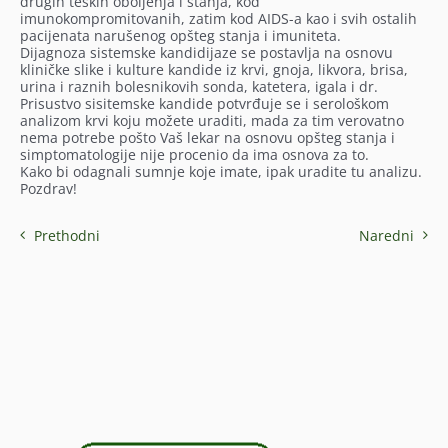
drugih teških oboljenja i stanja, kod
imunokompromitovanih, zatim kod AIDS-a kao i svih ostalih
pacijenata narušenog opšteg stanja i imuniteta.
Dijagnoza sistemske kandidijaze se postavlja na osnovu
kliničke slike i kulture kandide iz krvi, gnoja, likvora, brisa,
urina i raznih bolesnikovih sonda, katetera, igala i dr.
Prisustvo sisitemske kandide potvrđuje se i serološkom
analizom krvi koju možete uraditi, mada za tim verovatno
nema potrebe pošto Vaš lekar na osnovu opšteg stanja i
simptomatologije nije procenio da ima osnova za to.
Kako bi odagnali sumnje koje imate, ipak uradite tu analizu.
Pozdrav!
Prethodni
Naredni