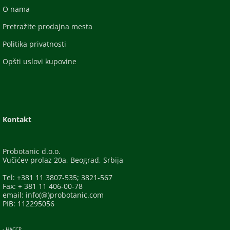
O nama
Pretražite prodajna mesta
Politika privatnosti
Opšti uslovi kupovine
Kontakt
Probotanic d.o.o.
Vučićev prolaz 20a, Beograd, Srbija
Tel: +381 11 3807-535; 3821-567
Fax: + 381 11 406-00-78
email: info(@)probotanic.com
PIB: 112295056
- HACCP