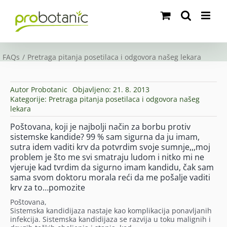
Skip
to
content
FAQs
Pretraga pitanja posetilaca i odgovora našeg lekara
Autor
Probotanic
Objavljeno: 21. 8. 2013
Kategorije:
Pretraga pitanja posetilaca i odgovora našeg
lekara
Poštovana, koji je najbolji način za borbu protiv
sistemske kandide? 99 % sam sigurna da ju imam,
sutra idem vaditi krv da potvrdim svoje sumnje,,,moj
problem je što me svi smatraju ludom i nitko mi ne
vjeruje kad tvrdim da sigurno imam kandidu, čak sam
sama svom doktoru morala reći da me pošalje vaditi
krv za to…pomozite
Poštovana,
Sistemska kandidijaza nastaje kao komplikacija ponavljanih
infekcija. Sistemska kandidijaza se razvija u toku malignih i