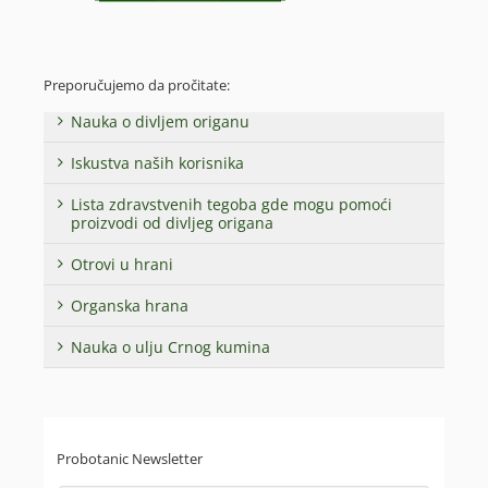
Preporučujemo da pročitate:
Nauka o divljem origanu
Iskustva naših korisnika
Lista zdravstvenih tegoba gde mogu pomoći
proizvodi od divljeg origana
Otrovi u hrani
Organska hrana
Nauka o ulju Crnog kumina
Probotanic Newsletter