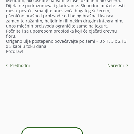
Međutim, ako osetite da Vam je loše, uzmite malo šećera.
Dijeta ne podrazumeva i gladovanje. Slobodno možete jesti
meso, povrće, smanjite unos voća bogatog šećerom,
pšenično brašno i proizvode od belog brašna i kvasca
zamenite ražanim, heljdinim ili nekim drugim integralnim,
unos mlečnih proizvoda ograničite samo na jogurt.
Počnite i sa upotrebom probiotika koji će ojačati crevnu
floru.
Origano ulje postepeno povećavajte po šemi – 3 x 1, 3 x 2 i 3
x 3 kapi u toku dana.
Pozdrav!
Prethodni
Naredni