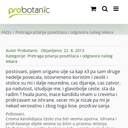
Skip
to
content
FAQs
Pretraga pitanja posetilaca i odgovora našeg lekara
Autor
Probotanic
Objavljeno: 22. 8. 2013
Kategorije:
Pretraga pitanja posetilaca i odgovora našeg
lekara
postovani, pijem origano ulje sa kap x3 pa sam druge
nedelje povecala, istovremeno koristim i zeolit i
stolice su mi i dalje neuredne, cas dijareje, cas zatvor,
pa nadutost, izludjuje me, i glavobolje ceste. sta da
radim ? hvala puno, inace kandidu imam u crevima i
pridrzavam se ishrane. secer mi je nizak pa mi je
nekad verovatno i zbog toga lose. pozdrav sanja
Poštovani,
Crevna kandidijaza često zna biti veoma uporna. Ishrana i
pridržavanje dijete veoma su bitni u procesu lečenja.