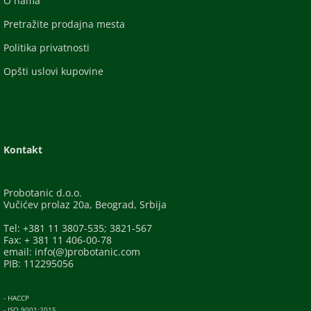
O nama
Pretražite prodajna mesta
Politika privatnosti
Opšti uslovi kupovine
Kontakt
Probotanic d.o.o.
Vučićev prolaz 20a, Beograd, Srbija
Tel: +381 11 3807-535; 3821-567
Fax: + 381 11 406-00-78
email: info(@)probotanic.com
PIB: 112295056
- HACCP
- ISO 9001:2015