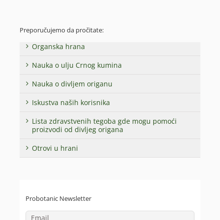
Preporučujemo da pročitate:
Organska hrana
Nauka o ulju Crnog kumina
Nauka o divljem origanu
Iskustva naših korisnika
Lista zdravstvenih tegoba gde mogu pomoći
proizvodi od divljeg origana
Otrovi u hrani
Probotanic Newsletter