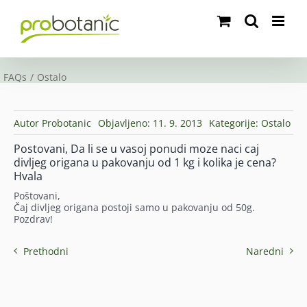
Skip
to
content
FAQs
Ostalo
Autor
Probotanic
Objavljeno: 11. 9. 2013
Kategorije:
Ostalo
Postovani, Da li se u vasoj ponudi moze naci caj
divljeg origana u pakovanju od 1 kg i kolika je cena?
Hvala
Poštovani,
Čaj divljeg origana postoji samo u pakovanju od 50g.
Pozdrav!
Prethodni
Naredni