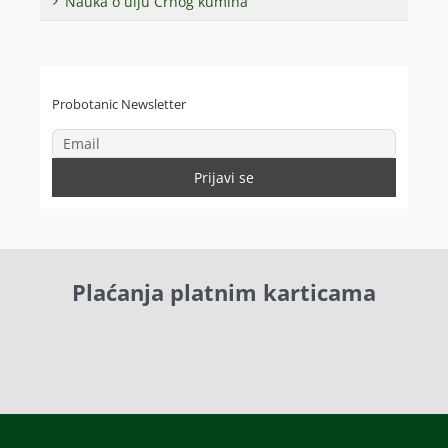
Nauka o ulju Crnog kumina
Probotanic Newsletter
Plaćanja platnim karticama