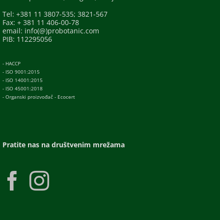
Tel: +381 11 3807-535; 3821-567
Fax: + 381 11 406-00-78
email: info(@)probotanic.com
PIB: 112295056
- HACCP
- ISO 9001:2015
- ISO 14001:2015
- ISO 45001:2018
- Organski proizvođač - Ecocert
Pratite nas na društvenim mrežama