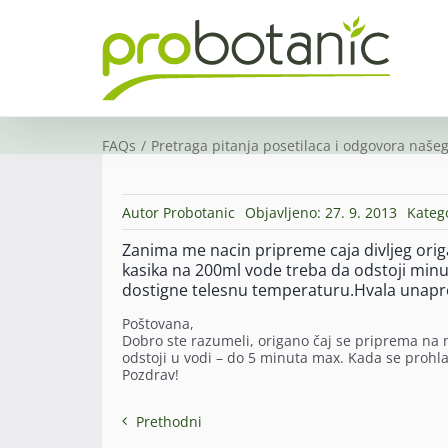
Skip
to
content
FAQs
Pretraga pitanja posetilaca i odgovora našeg
Autor
Probotanic
Objavljeno: 27. 9. 2013
Kateg
Zanima me nacin pripreme caja divljeg ori
kasika na 200ml vode treba da odstoji minut
dostigne telesnu temperaturu.Hvala unap
Poštovana,
Dobro ste razumeli, origano čaj se priprema na n
odstoji u vodi – do 5 minuta max. Kada se prohlad
Pozdrav!
Prethodni