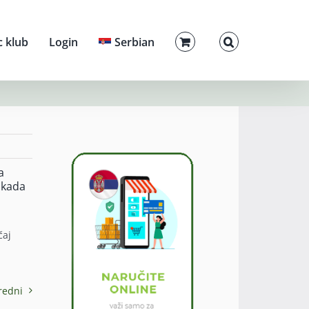
c klub
Login
Serbian
a
 kada
čaj
redni