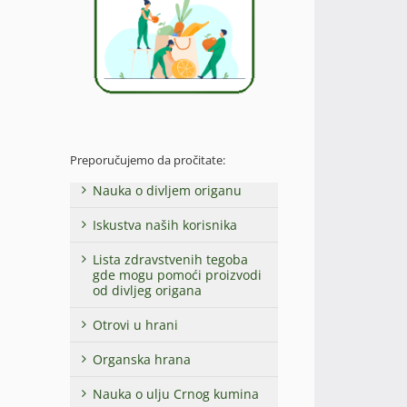
Preporučujemo da pročitate:
Nauka o divljem origanu
Iskustva naših korisnika
Lista zdravstvenih tegoba
gde mogu pomoći proizvodi
od divljeg origana
Otrovi u hrani
Organska hrana
Nauka o ulju Crnog kumina