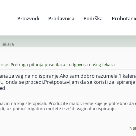
Proizvodi
Prodavnica
Podrška
Probotani
 lekara
orije:
Pretraga pitanja posetilaca i odgovora našeg lekara
gana za vaginalno ispiranje.Ako sam dobro razumela,1 kafen
,i onda se procedi.Pretpostavljam da se koristi za ispiranje
red
ačin na koji ste opisali. Produžite malo vreme koje je potrebno da 
i, uz pomoć irigatora možete izvršiti vaginalno ispiranje.
Na