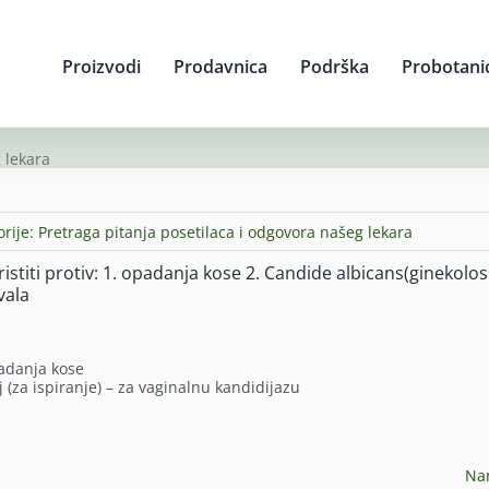
Proizvodi
Prodavnica
Podrška
Probotani
 lekara
orije:
Pretraga pitanja posetilaca i odgovora našeg lekara
stiti protiv: 1. opadanja kose 2. Candide albicans(ginekolos
vala
padanja kose
j (za ispiranje) – za vaginalnu kandidijazu
Na