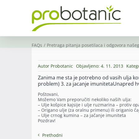
Skip
to
content
FAQs
Pretraga pitanja posetilaca i odgovora našeg
Autor
Probotanic
Objavljeno: 4. 11. 2013
Kateg
Zanima me sta je potrebno od vasih ulja kori
problem) 3. za jacanje imunitetaUnapred h
Poštovani,
Možemo Vam preporučiti nekoliko naših ulja:
– Ulje košpice kajsije i ulje ruzmarina – protiv o
– Origano ulje (za oralnu primenu) ili origanio ča
– Ulje crnog kumina – za jačanje imuniteta
Pozdrav!
Prethodni