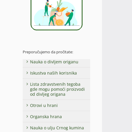
Preporučujemo da pročitate:
Nauka o divljem origanu
Iskustva naših korisnika
Lista zdravstvenih tegoba
gde mogu pomoći proizvodi
od divljeg origana
Otrovi u hrani
Organska hrana
Nauka o ulju Crnog kumina