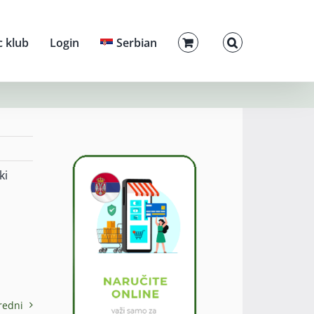
c klub
Login
Serbian
ki
redni