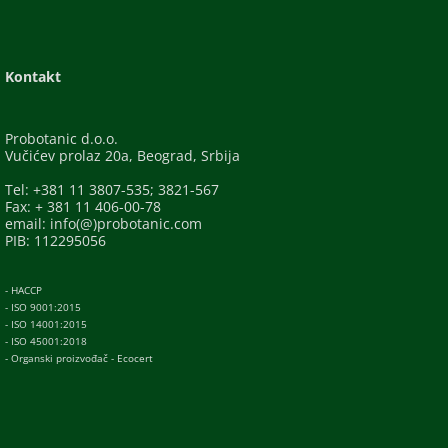
Kontakt
Probotanic d.o.o.
Vučićev prolaz 20a, Beograd, Srbija
Tel: +381 11 3807-535; 3821-567
Fax: + 381 11 406-00-78
email: info(@)probotanic.com
PIB: 112295056
- HACCP
- ISO 9001:2015
- ISO 14001:2015
- ISO 45001:2018
- Organski proizvođač - Ecocert