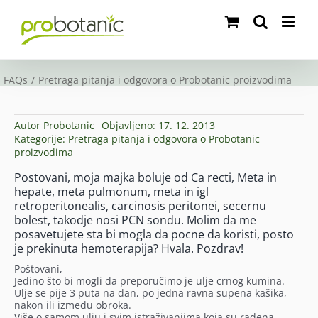
Skip
to
content
FAQs
Pretraga pitanja i odgovora o Probotanic proizvodima
Autor
Probotanic
Objavljeno: 17. 12. 2013
Kategorije:
Pretraga pitanja i odgovora o Probotanic
proizvodima
Postovani, moja majka boluje od Ca recti, Meta in
hepate, meta pulmonum, meta in igl
retroperitonealis, carcinosis peritonei, secernu
bolest, takodje nosi PCN sondu. Molim da me
posavetujete sta bi mogla da pocne da koristi, posto
je prekinuta hemoterapija? Hvala. Pozdrav!
Poštovani,
Jedino što bi mogli da preporučimo je ulje crnog kumina.
Ulje se pije 3 puta na dan, po jedna ravna supena kašika,
nakon ili između obroka.
Više o samom ulju i svim istraživanjima koja su rađena