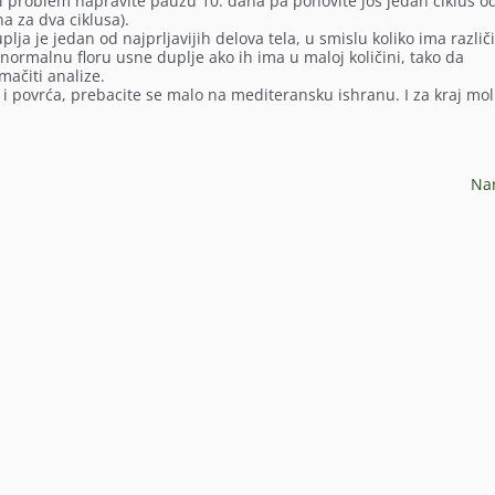
ji problem napravite pauzu 10. dana pa ponovite još jedan ciklus od
na za dva ciklusa).
a je jedan od najprljavijih delova tela, u smislu koliko ima različi
 normalnu floru usne duplje ako ih ima u maloj količini, tako da
mačiti analize.
a i povrća, prebacite se malo na mediteransku ishranu. I za kraj mo
Na