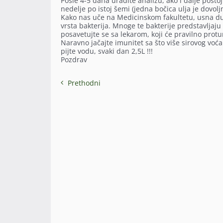
Posle 4-5 dana uradite analizu, ako i dalje posto
nedelje po istoj šemi (jedna bočica ulja je dovolj
Kako nas uče na Medicinskom fakultetu, usna duplj
vrsta bakterija. Mnoge te bakterije predstavljaju
posavetujte se sa lekarom, koji će pravilno protu
Naravno jačajte imunitet sa što više sirovog voć
pijte vodu, svaki dan 2,5L !!!
Pozdrav
Prethodni