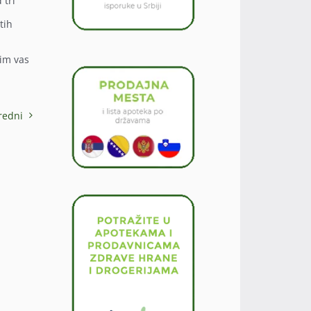
 tri
tih
lim vas
redni