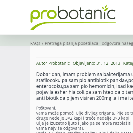
Skip
to
content
FAQs
Pretraga pitanja posetilaca i odgovora našeg
Autor
Probotanic
Objavljeno: 31. 12. 2013
Kate
Dobar dan, imam problem sa bakterijama u 
stafilocoku pa sam pio antibiotik panklav,po
enterocoku,pa sam pio hemomicin,i sad k
pojavila esherihia coli.pa sam hteo da pitam
anti biotik da pijem visiren 200mg ,ali me i
Poštovani,
vama može pomoći Ulje divljeg origana. Pije se tr
druge nedelje 3×2 kapi i treće nedelje 3×3 kapi.
Ulje je izuzetno ljuto i jako pa se mora razblažiti
vama najviše odgovara).