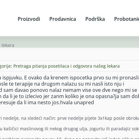
Proizvodi
Prodavnica
Podrška
Probotani
 lekara
gorije:
Pretraga pitanja posetilaca i odgovora našeg lekara
ispjuvku. E ovako da krenem ispocetka prvo su mi pronasli
sle te terapije na drugom nalazu su mi nasli isto nju i
ad sam davao ponovo nalaz nemam vise ove dve nego mi se
 da li je to izlecivo jer zanm koliko je ona opasna?ja sam do
teresuje da li ima nesto jos.hvala unapred
i nedelje, na sledeći način: prve nedelje pijete 3x1kap posle obrok
 u kašičici maslinovog ili nekog drugog ulja, jogurtu ili paradajiz sok