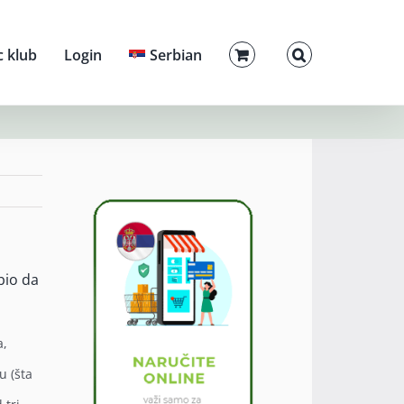
c klub
Login
Serbian
bio da
a,
u (šta