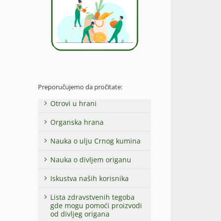
Preporučujemo da pročitate:
Otrovi u hrani
Organska hrana
Nauka o ulju Crnog kumina
Nauka o divljem origanu
Iskustva naših korisnika
Lista zdravstvenih tegoba
gde mogu pomoći proizvodi
od divljeg origana