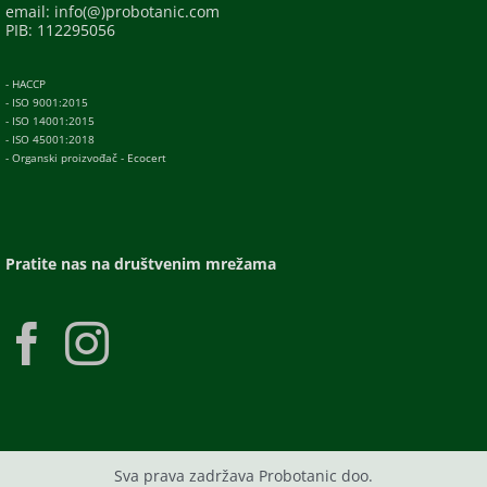
email: info(@)probotanic.com
PIB: 112295056
- HACCP
- ISO 9001:2015
- ISO 14001:2015
- ISO 45001:2018
- Organski proizvođač - Ecocert
Pratite nas na društvenim mrežama
Sva prava zadržava Probotanic doo.