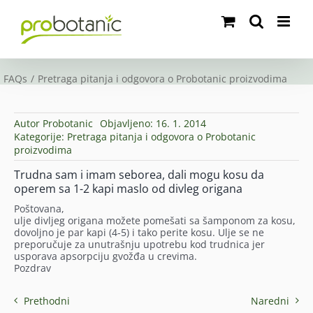
Skip
to
content
FAQs
Pretraga pitanja i odgovora o Probotanic proizvodima
Autor
Probotanic
Objavljeno: 16. 1. 2014
Kategorije:
Pretraga pitanja i odgovora o Probotanic
proizvodima
Trudna sam i imam seborea, dali mogu kosu da
operem sa 1-2 kapi maslo od divleg origana
Poštovana,
ulje divljeg origana možete pomešati sa šamponom za kosu,
dovoljno je par kapi (4-5) i tako perite kosu. Ulje se ne
preporučuje za unutrašnju upotrebu kod trudnica jer
usporava apsorpciju gvožđa u crevima.
Pozdrav
Prethodni
Naredni