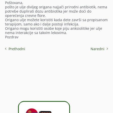
Poštovana,
pošto je ulje divljeg origana najjači prirodni antibiotik, nema
potrebe duplirati dozu antibiotika jer može doći do
operećenja crevne flore.
Origano ulje možete koristiti kada dete završi sa propisanom
terapijom, samo ako i dalje postoji infekcija.
Origano mogu koristiti osobe koje piju anksiolitike jer ulje
nema interakcije sa takvim lekovima.
Pozdrav
Prethodni
Naredni