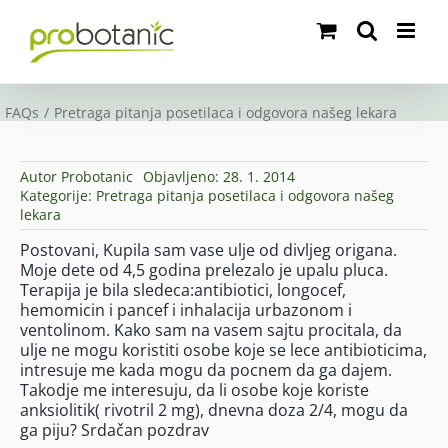
Skip
to
content
FAQs
Pretraga pitanja posetilaca i odgovora našeg lekara
Autor
Probotanic
Objavljeno: 28. 1. 2014
Kategorije:
Pretraga pitanja posetilaca i odgovora našeg
lekara
Postovani, Kupila sam vase ulje od divljeg origana.
Moje dete od 4,5 godina prelezalo je upalu pluca.
Terapija je bila sledeca:antibiotici, longocef,
hemomicin i pancef i inhalacija urbazonom i
ventolinom. Kako sam na vasem sajtu procitala, da
ulje ne mogu koristiti osobe koje se lece antibioticima,
intresuje me kada mogu da pocnem da ga dajem.
Takodje me interesuju, da li osobe koje koriste
anksiolitik( rivotril 2 mg), dnevna doza 2/4, mogu da
ga piju? Srdačan pozdrav