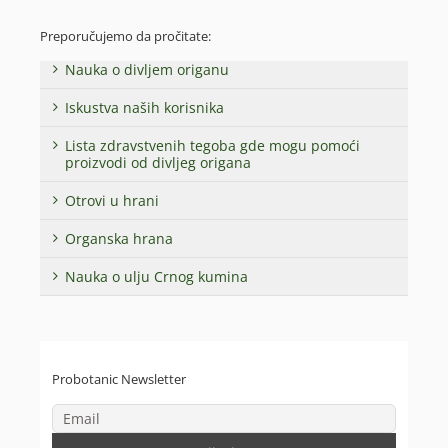
Preporučujemo da pročitate:
Nauka o divljem origanu
Iskustva naših korisnika
Lista zdravstvenih tegoba gde mogu pomoći
proizvodi od divljeg origana
Otrovi u hrani
Organska hrana
Nauka o ulju Crnog kumina
Probotanic Newsletter