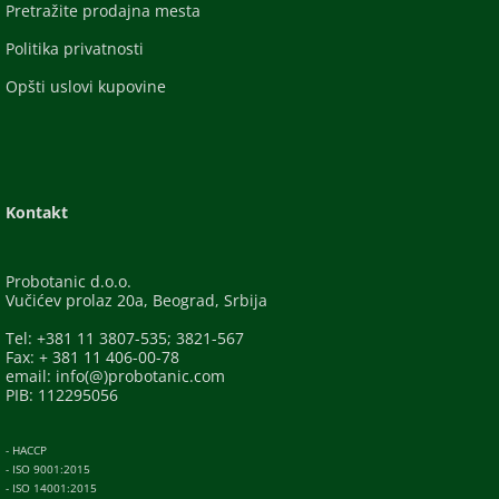
Pretražite prodajna mesta
Politika privatnosti
Opšti uslovi kupovine
Kontakt
Probotanic d.o.o.
Vučićev prolaz 20a, Beograd, Srbija
Tel: +381 11 3807-535; 3821-567
Fax: + 381 11 406-00-78
email: info(@)probotanic.com
PIB: 112295056
- HACCP
- ISO 9001:2015
- ISO 14001:2015