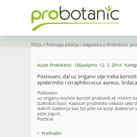
Skip
to
content
FAQs
Pretraga pitanja i odgovora o Probotanic pr
Autor
Probotanic
Objavljeno: 12. 2. 2014
Kateg
Postovani, dal uz origano ulje treba koristi
epidermitis i straphilococus aureus. Srdac
Poštovani,
uz origano možete koristit probiotik ali mislim d
(Laktobacilusi). Kapsule probiotika nekada jako 
dobrih bakterija kao što piše na kutiji (bakterij
pijte jogurt.
Pozdrav
Prethodni