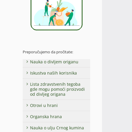
Preporučujemo da pročitate:
Nauka o divljem origanu
Iskustva naših korisnika
Lista zdravstvenih tegoba
gde mogu pomoći proizvodi
od divljeg origana
Otrovi u hrani
Organska hrana
Nauka o ulju Crnog kumina