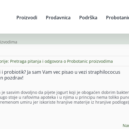
Proizvodi
Prodavnica
Podrška
Probotani
oizvodima
orije:
Pretraga pitanja i odgovora o Probotanic proizvodima
ti i probiotik? Ja sam Vam vec pisao u vezi straphilococus
an pozdrav!
a je sasvim dovoljno da pijete jogurt koji je obogaćen dobrim bakte
dugo stoje u rafovima apoteka i u njima u principu nema toliko pun
e vremenom umiru jer iskoriste hranjive materije iz hranjive podloge)
Na