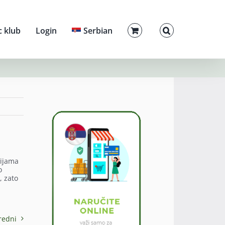
c klub
Login
Serbian
rijama
o
, zato
redni