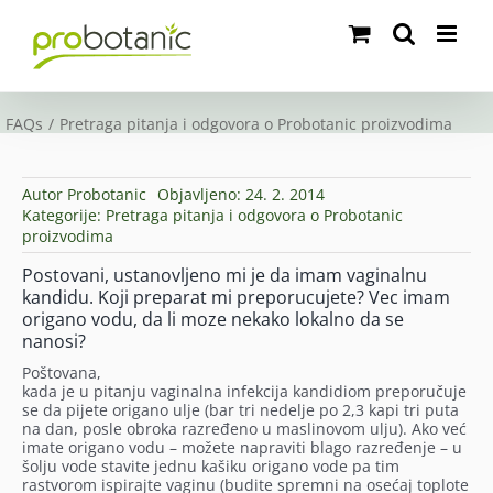
Skip
to
content
FAQs
Pretraga pitanja i odgovora o Probotanic proizvodima
Autor
Probotanic
Objavljeno: 24. 2. 2014
Kategorije:
Pretraga pitanja i odgovora o Probotanic
proizvodima
Postovani, ustanovljeno mi je da imam vaginalnu
kandidu. Koji preparat mi preporucujete? Vec imam
origano vodu, da li moze nekako lokalno da se
nanosi?
Poštovana,
kada je u pitanju vaginalna infekcija kandidiom preporučuje
se da pijete origano ulje (bar tri nedelje po 2,3 kapi tri puta
na dan, posle obroka razređeno u maslinovom ulju). Ako već
imate origano vodu – možete napraviti blago razređenje – u
šolju vode stavite jednu kašiku origano vode pa tim
rastvorom ispirajte vaginu (budite spremni na osećaj toplote