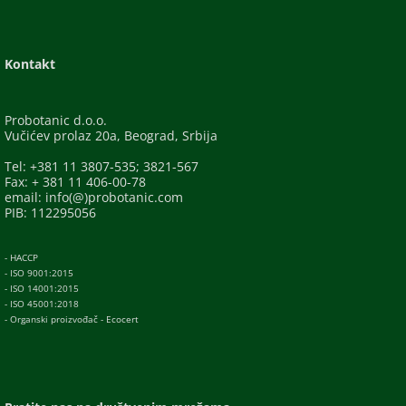
Kontakt
Probotanic d.o.o.
Vučićev prolaz 20a, Beograd, Srbija
Tel: +381 11 3807-535; 3821-567
Fax: + 381 11 406-00-78
email: info(@)probotanic.com
PIB: 112295056
- HACCP
- ISO 9001:2015
- ISO 14001:2015
- ISO 45001:2018
- Organski proizvođač - Ecocert