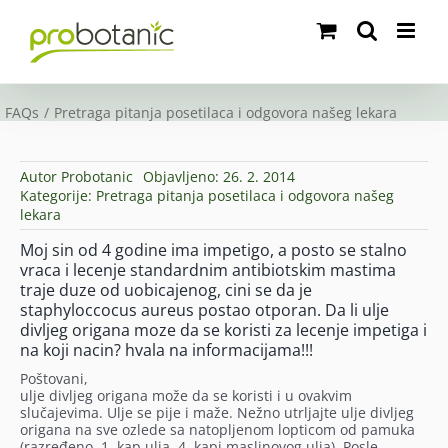
Skip
to
content
FAQs
Pretraga pitanja posetilaca i odgovora našeg lekara
Autor
Probotanic
Objavljeno: 26. 2. 2014
Kategorije:
Pretraga pitanja posetilaca i odgovora našeg
lekara
Moj sin od 4 godine ima impetigo, a posto se stalno
vraca i lecenje standardnim antibiotskim mastima
traje duze od uobicajenog, cini se da je
staphyloccocus aureus postao otporan. Da li ulje
divljeg origana moze da se koristi za lecenje impetiga i
na koji nacin? hvala na informacijama!!!
Poštovani,
ulje divljeg origana može da se koristi i u ovakvim
slučajevima. Ulje se pije i maže. Nežno utrljajte ulje divljeg
origana na sve ozlede sa natopljenom lopticom od pamuka
(razređeno, 1. kap ulja, 4. kapi maslinovog ulja). Posle