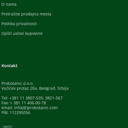
O nama
Pretražite prodajna mesta
Politika privatnosti
Opšti uslovi kupovine
Kontakt
Probotanic d.o.o.
Vučićev prolaz 20a, Beograd, Srbija
Tel: +381 11 3807-535; 3821-567
Fax: + 381 11 406-00-78
email: info(@)probotanic.com
PIB: 112295056
- HACCP