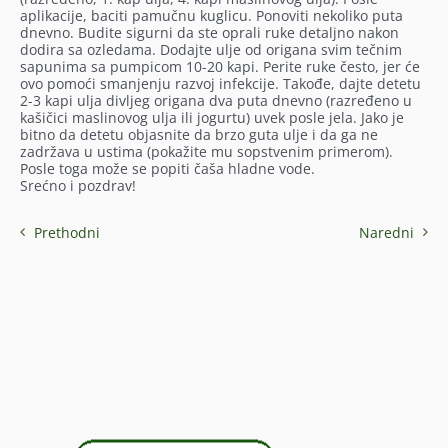
aplikacije, baciti pamučnu kuglicu. Ponoviti nekoliko puta
dnevno. Budite sigurni da ste oprali ruke detaljno nakon
dodira sa ozledama. Dodajte ulje od origana svim tečnim
sapunima sa pumpicom 10-20 kapi. Perite ruke često, jer će
ovo pomoći smanjenju razvoj infekcije. Takođe, dajte detetu
2-3 kapi ulja divljeg origana dva puta dnevno (razređeno u
kašičici maslinovog ulja ili jogurtu) uvek posle jela. Jako je
bitno da detetu objasnite da brzo guta ulje i da ga ne
zadržava u ustima (pokažite mu sopstvenim primerom).
Posle toga može se popiti čaša hladne vode.
Srećno i pozdrav!
Prethodni
Naredni