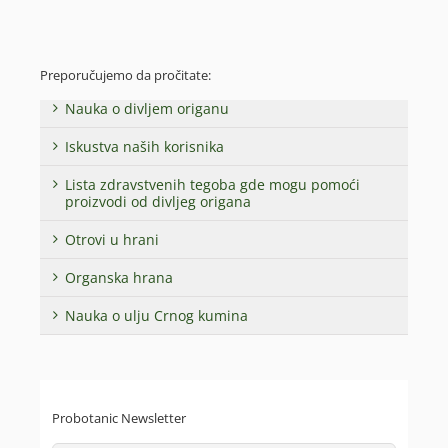
Preporučujemo da pročitate:
Nauka o divljem origanu
Iskustva naših korisnika
Lista zdravstvenih tegoba gde mogu pomoći
proizvodi od divljeg origana
Otrovi u hrani
Organska hrana
Nauka o ulju Crnog kumina
Probotanic Newsletter