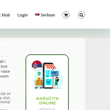
c klub
Login
Serbian
li i
 tice
e vase
tavom
Ulje se
 ulja),
postoji