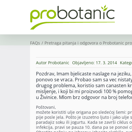
Skip
to
content
FAQs
Pretraga pitanja i odgovora o Probotanic pr
Autor
Probotanic
Objavljeno: 17. 3. 2014
Kateg
Pozdrav, Imam bjelicaste naslage na jeziku, 
ponovo se vraca. Probao sam sa vec nistatyin
drugog problema, koristio sam canasten krem
misljenje, i koji bi mi proizvodi 100 % pom
u Živinice. Mlom brz odgovor na broj telefo
Poštovani,
možete koristiti ulje origana po sledećoj šemi: p
pije posle jela. Pošto je izuzetno ljuto i jako ulje
paradajiz soku ili jogurtu. Kada se završi ciklus 
infekcija, pravi se pauza 10. dana pa se ponovi ci