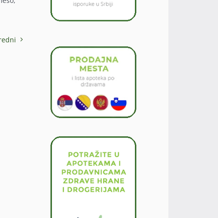
meso,
redni