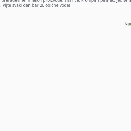
 prerađevine, mleko i proizvode, žitarice, krompir i pirinač. Jedite 
. Pijte svaki dan bar 2L obične vode!
Na