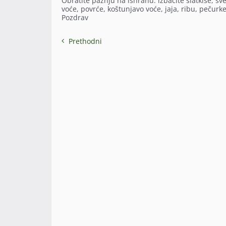
Obratite pažnju na ishranu: izbacite slatkiše, sve
voće, povrće, koštunjavo voće, jaja, ribu, pečurke
Pozdrav
Prethodni