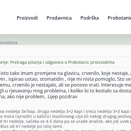
Proizvodi
Prodavnica
Podrška
Probotani
oizvodima
orije:
Pretraga pitanja i odgovora o Probotanic proizvodima
isto tako imam promjene na glavicu, crvenilo, koje nestaje, a
 , ispirao ustao, stomatidin , nije mi nista pomoglo, Sto se
u, crvenilo je nestajalo, ali se ponovo vrati. Interesuje m
ogli u rjesavanju mog problema, i koliko bi to kostalo sa dos
na, ako nije problem.. Lijep pozdrav
rva nedelja 3x1kap, druga nedelja 3×2 kapi i treća nedelja 3×3 kapi.
 se mora razrediti u kašičici maslinovog ulja (ili nekog drugog jestivog
od tri nedelje, sačeka se 4-5 dana pa se urade analize, ako još uvek 
klus od tri nedelje po istoj šemi.