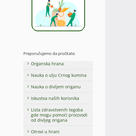
Preporučujemo da pročitate:
Organska hrana
Nauka o ulju Crnog kumina
Nauka o divljem origanu
Iskustva naših korisnika
Lista zdravstvenih tegoba
gde mogu pomoći proizvodi
od divljeg origana
Otrovi u hrani