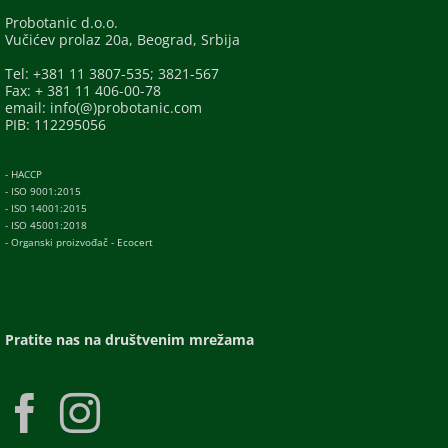
Probotanic d.o.o.
Vučićev prolaz 20a, Beograd, Srbija
Tel: +381 11 3807-535; 3821-567
Fax: + 381 11 406-00-78
email: info(@)probotanic.com
PIB: 112295056
- HACCP
- ISO 9001:2015
- ISO 14001:2015
- ISO 45001:2018
- Organski proizvođač - Ecocert
Pratite nas na društvenim mrežama