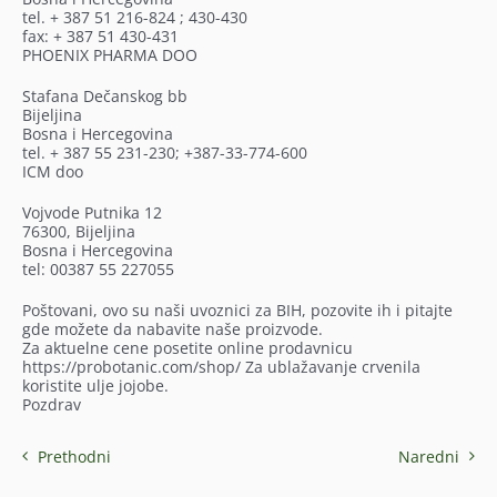
tel. + 387 51 216-824 ; 430-430
fax: + 387 51 430-431
PHOENIX PHARMA DOO
Stafana Dečanskog bb
Bijeljina
Bosna i Hercegovina
tel. + 387 55 231-230; +387-33-774-600
ICM doo
Vojvode Putnika 12
76300, Bijeljina
Bosna i Hercegovina
tel: 00387 55 227055
Poštovani, ovo su naši uvoznici za BIH, pozovite ih i pitajte
gde možete da nabavite naše proizvode.
Za aktuelne cene posetite online prodavnicu
https://probotanic.com/shop/ Za ublažavanje crvenila
koristite ulje jojobe.
Pozdrav
Prethodni
Naredni