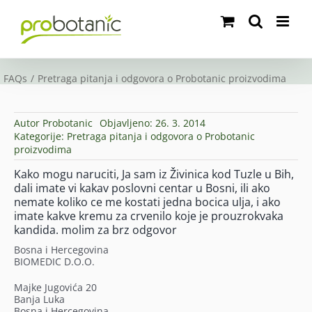
Skip
to
content
FAQs
Pretraga pitanja i odgovora o Probotanic proizvodima
Autor
Probotanic
Objavljeno: 26. 3. 2014
Kategorije:
Pretraga pitanja i odgovora o Probotanic
proizvodima
Kako mogu naruciti, Ja sam iz Živinica kod Tuzle u Bih,
dali imate vi kakav poslovni centar u Bosni, ili ako
nemate koliko ce me kostati jedna bocica ulja, i ako
imate kakve kremu za crvenilo koje je prouzrokvaka
kandida. molim za brz odgovor
Bosna i Hercegovina
BIOMEDIC D.O.O.
Majke Jugovića 20
Banja Luka
Bosna i Hercegovina