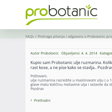
Skip
to
content
FAQs
Pretraga pitanja i odgovora o Probotanic pr
Autor
Probotanic
Objavljeno: 4. 4. 2014
Kategor
Kupio sam Probotanic ulje ruzmarina. Koliko
rast kose, a ne pise kako se stavlja.. Pozdra
Poštovani,
ulje ruzmarina razredite u maslinovom ulju ( u 10
glave malu količinu mešavine ulja i ostavite da s
Pozdrav
Prethodni