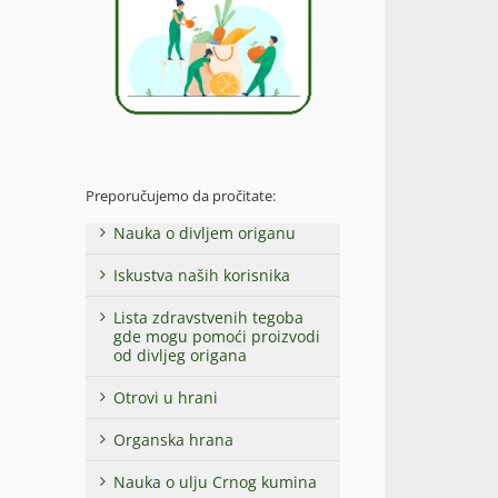
Preporučujemo da pročitate:
Nauka o divljem origanu
Iskustva naših korisnika
Lista zdravstvenih tegoba
gde mogu pomoći proizvodi
od divljeg origana
Otrovi u hrani
Organska hrana
Nauka o ulju Crnog kumina