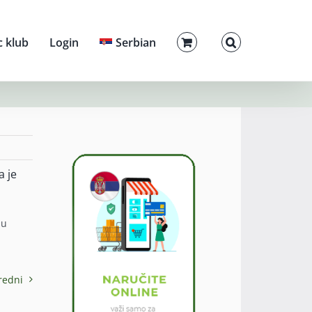
c klub
Login
Serbian
a je
žu
redni