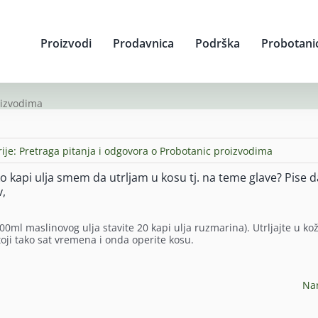
Proizvodi
Prodavnica
Podrška
Probotani
oizvodima
ije:
Pretraga pitanja i odgovora o Probotanic proizvodima
 kapi ulja smem da utrljam u kosu tj. na teme glave? Pise d
v,
0ml maslinovog ulja stavite 20 kapi ulja ruzmarina). Utrljajte u ko
toji tako sat vremena i onda operite kosu.
Na