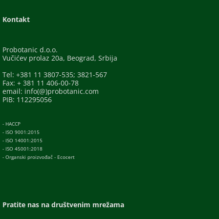
Kontakt
Probotanic d.o.o.
Vučićev prolaz 20a, Beograd, Srbija
Tel: +381 11 3807-535; 3821-567
Fax: + 381 11 406-00-78
email: info(@)probotanic.com
PIB: 112295056
- HACCP
- ISO 9001:2015
- ISO 14001:2015
- ISO 45001:2018
- Organski proizvođač - Ecocert
Pratite nas na društvenim mrežama