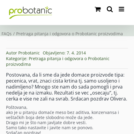
Skip
to
content
FAQs
Pretraga pitanja i odgovora o Probotanic proizvodima
Autor
Probotanic
Objavljeno: 7. 4. 2014
Kategorije:
Pretraga pitanja i odgovora o Probotanic
proizvodima
Postovana, da li sme da jede domace proizvode tipa:
pecenica, vrat, znaci cista krtina tj. samo usoljeno i
nadimljeno? Mnogo ste nam do sada pomogli i prva
nedelja je na izmaku. Rezultati se vec „osecaju“, tj.
cerka e vise ne zali na svrab. Srdacan pozdrav Olivera.
Poštovana,
ako je u pitanju domaće meso bez aditiva, konzervansa i
veštačkih boja dete slobodno može da jede.
Drago mi je što nam javljate dobre vesti.
Samo tako nastavite i javite nam se ponovo.
Srdačan pozdrav!