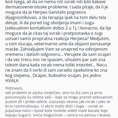
kod njega, ali da on nema niti svrab niti bilo kakave
dermatoveneroloske probleme. I sada pitaje, da li je
moguce da je Herpes Genitalis pogresno
dijagnostikovan, a da terapija ipak na tom delu tela
deluje, ili da pored tog oboljenja imam i sugu
(seksualnim kontaktom dobio 2 u 1), i konacno, da lije
moguce da je citav taj svrab i pretpostavka o sugi
ustvari samo propratna reakcija Herpesa? Medjutim,
u tom slucaju, veterinarne ume da objasni ponasanje
macke. Zahvaljujem Vam se unapred na odvojenom
vremenu i datom odgovoru… Verujete da sam ocajan
i da vec trecu noc ne spavam, uhvatim par sati sna
tokom dana kada svrab nema toliki intezitet… Nocu
ne znam da li svrbi ili sam zaradio opekotine ko zna
kog stepena.. Ocajan, bukvalno ocajan. Jos jedno
HVALA
Poštovani,
vaš problem je zaista neobičan, ono na šta sam ja prvo
posumnjala su stidne vaši – koje se mogu prenet seksualnim
putem ali i preko odeće. Izazuvaju veoma jak svrab i jako se
brzo razmnožavaju. U obriz može doći i šuga – svrab se
pojačava noću i ispod kože možete videti male kanale koje
kopaju šugarci. treća mogućnost – ranica na penisu i krasta