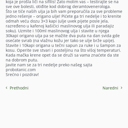
koja je prošla liči na sifilis! Zato molim vas – testirajte se na
sve ove bolesti, otiđite kod dobrog deramtovenerologa.
Što se tiče naših ulja ja bih vam preporučila za sve probleme
jedno rešenje – origano ulje! Pićete ga tri nedelje i to krenite
odmah veću dozu 3×3 kapi (ulje uvek pijete posle jela,
razređeno u kafenoj kašičici maslinovog ulja ili paradajiz
soku). Uzmite i 100ml maslinovog ulja i stavite u njega
30kapi origano ulja pa se mažite dva puta na dan svida gde
osećate svrab (na vlažnu kožu jer tako se ulje brže upije).
Stavite i 10kapi origana u tečni sapun za ruke i u šampon za
kosu. Operite sve stvari i posteljinu na što višoj temperaturi.
Kada mačka krene opet da se druži sa vama znaćete da ste
na dobrom putu.
Javite nam se za tri nedelje preko našeg sajta
probotanic.com
Srećno i pozdrav!
Prethodni
Naredni