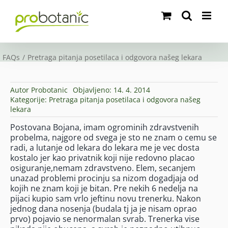
Skip
to
content
FAQs
Pretraga pitanja posetilaca i odgovora našeg lekara
Autor
Probotanic
Objavljeno: 14. 4. 2014
Kategorije:
Pretraga pitanja posetilaca i odgovora našeg
lekara
Postovana Bojana, imam ogrominih zdravstvenih
probelma, najgore od svega je sto ne znam o cemu se
radi, a lutanje od lekara do lekara me je vec dosta
kostalo jer kao privatnik koji nije redovno placao
osiguranje,nemam zdravstveno. Elem, secanjem
unazad problemi procinju sa nizom dogadjaja od
kojih ne znam koji je bitan. Pre nekih 6 nedelja na
pijaci kupio sam vrlo jeftinu novu trenerku. Nakon
jednog dana nosenja (budala tj ja je nisam oprao
prvo) pojavio se nenormalan svrab. Trenerka vise