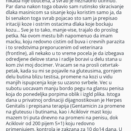
nikada nije obucena, a svrab je neznadno utihnuo.
Par dana nakon toga obavio sam rutinsko skracivanje
dlaka masinicom sa sisanje koju koristim samo ja, da
bi senakon toga svrab pojacao sto sam ja prepisao
iritaciji koze i ostrim ostacima dlaka koje bockaju
kozu… Sve je to tako, manje-vise, trajalo do proslog
petka. Na ovom mestu bih napomenuo da imam
macku, koju redovno cistim od buva i crevnih parazita
i to sredstvima preporucenim od veterinara
(frontlne), ali nekako u to vreme pocela je da izbegava
odredjene delove stana i radije boravi u delu stana u
kom zivi moj docimer. Vracam se na prosli cetvrtak-
petak, kada su mi se pojavile na gluteusima, gornjem
delu butina blizu testisa, promene na kozi u vidu
manjih ispupcenja koje su uzasno svrbele. Vec u
subotu uocavam manju bordo pegu na glansu penisa
koja do ponedeljka porpima oblik i izgld plika. Istoga
dana u privatnoj ordinaciji dijagnostikovan je Herpes
Genitalis i prepisana terapija (Gentamicin za promene
na gluteusu i butinama, kao i Aciklovir mast koju
mazem tri puta dnevno na promeni na penisu, dok
Aciklovir od 200 pijem 5×1) koju redovno
primenjujem, kontrola je zakzana za 10 do14 dana. U