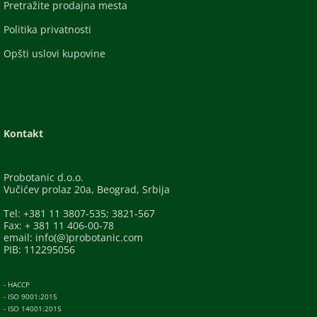
Pretražite prodajna mesta
Politika privatnosti
Opšti uslovi kupovine
Kontakt
Probotanic d.o.o.
Vučićev prolaz 20a, Beograd, Srbija
Tel: +381 11 3807-535; 3821-567
Fax: + 381 11 406-00-78
email: info(@)probotanic.com
PIB: 112295056
- HACCP
- ISO 9001:2015
- ISO 14001:2015