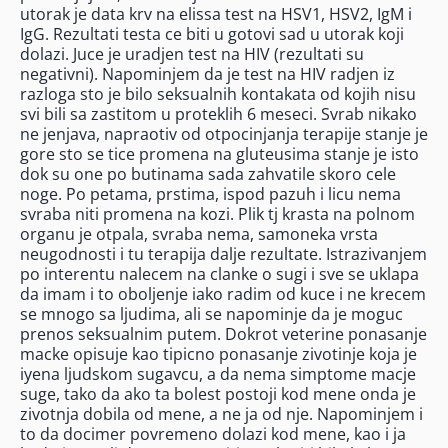
utorak je data krv na elissa test na HSV1, HSV2, IgM i
IgG. Rezultati testa ce biti u gotovi sad u utorak koji
dolazi. Juce je uradjen test na HIV (rezultati su
negativni). Napominjem da je test na HIV radjen iz
razloga sto je bilo seksualnih kontakata od kojih nisu
svi bili sa zastitom u proteklih 6 meseci. Svrab nikako
ne jenjava, napraotiv od otpocinjanja terapije stanje je
gore sto se tice promena na gluteusima stanje je isto
dok su one po butinama sada zahvatile skoro cele
noge. Po petama, prstima, ispod pazuh i licu nema
svraba niti promena na kozi. Plik tj krasta na polnom
organu je otpala, svraba nema, samoneka vrsta
neugodnosti i tu terapija dalje rezultate. Istrazivanjem
po interentu nalecem na clanke o sugi i sve se uklapa
da imam i to oboljenje iako radim od kuce i ne krecem
se mnogo sa ljudima, ali se napominje da je moguc
prenos seksualnim putem. Dokrot veterine ponasanje
macke opisuje kao tipicno ponasanje zivotinje koja je
iyena ljudskom sugavcu, a da nema simptome macje
suge, tako da ako ta bolest postoji kod mene onda je
zivotnja dobila od mene, a ne ja od nje. Napominjem i
to da docimer povremeno dolazi kod mene, kao i ja