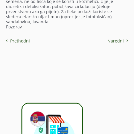
semena, ne od lišća koje se koristi u kozmetici. Ulje je
diuretik i detoksikator, poboljšava cirkulaciju (deluje
prvenstveno ako ga pijete). Za fleke po koži koriste se
sledeća etarska ulja: limun (oprez jer je fototoksičan),
sandalovina, lavanda.
Pozdrav
Prethodni
Naredni