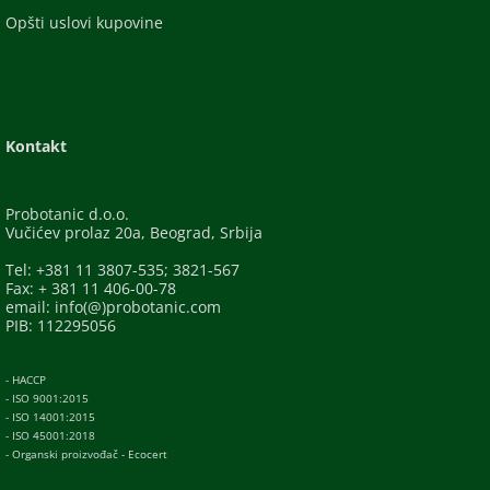
Opšti uslovi kupovine
Kontakt
Probotanic d.o.o.
Vučićev prolaz 20a, Beograd, Srbija
Tel: +381 11 3807-535; 3821-567
Fax: + 381 11 406-00-78
email: info(@)probotanic.com
PIB: 112295056
- HACCP
- ISO 9001:2015
- ISO 14001:2015
- ISO 45001:2018
- Organski proizvođač - Ecocert