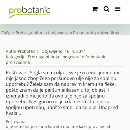
Skip
to
content
FAQs
Pretraga pitanja i odgovora o Probotanic proizvodima
Autor
Probotanic
Objavljeno: 16. 4. 2014
Kategorije:
Pretraga pitanja i odgovora o Probotanic
proizvodima
Poštovani, Stigla su mi ulja… Sve je u redu, jedino mi
nije jasno zbog čega peršunovo ulje nije za spoljnu
upotrebu? Želela sam da napravim kremu za fleke,
pošto znam da je peršun efikasan u toj oblasti i
iznenadilo me je to da ovo ulje nije za spoljnu
upotrebu. Nesigurno mi je i da nešto što nije za
spoljnu upotrebu, uopšte sme i da se pije. Unapred
hvala…
Poštovana,
ulje semena peršuna kao što mu ime kaže pravi se od