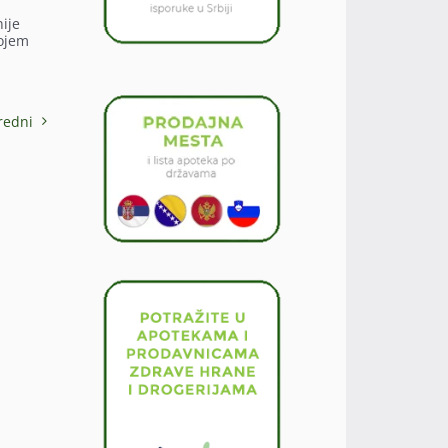
nije
rojem
redni