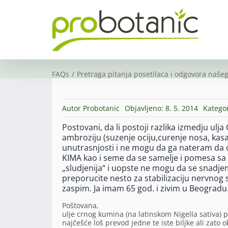
Skip
to
content
FAQs
Pretraga pitanja posetilaca i odgovora našeg
Autor
Probotanic
Objavljeno: 8. 5. 2014
Kategor
Postovani, da li postoji razlika izmedju u
ambroziju (suzenje ociju,curenje nosa, kasal
unutrasnjosti i ne mogu da ga nateram da
KIMA kao i seme da se samelje i pomesa sa
„sludjenija“ i uopste ne mogu da se snadjem 
preporucite nesto za stabilizaciju nervnog 
zaspim. Ja imam 65 god. i zivim u Beograd
Poštovana,
ulje crnog kumina (na latinskom Nigella sativa) 
najčešće loš prevod jedne te iste biljke ali zato 