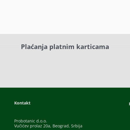
Plaćanja platnim karticama
Kontakt
Probotanic d.o.o.
Vučićev prolaz 20a, Beograd, Srbija