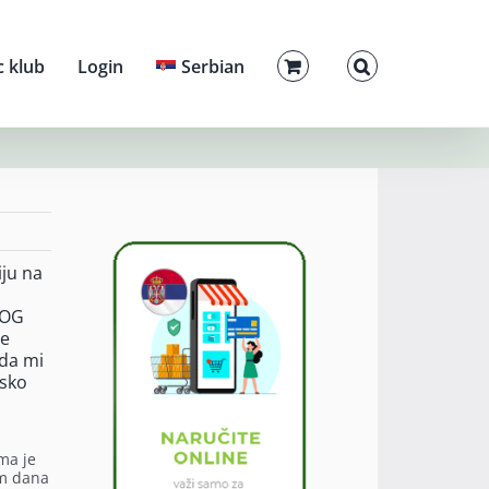
c klub
Login
Serbian
iju na
NOG
ve
 da mi
esko
ma je
kom dana