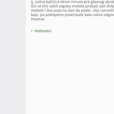
tj. jedna kašičica deset minuta pre glavnog obr
Što se tiče vaših tegoba možete probati ulje divl
možete i dva puta na dan da pijete. Ulje razredit
kapi, pa postepeno povećavate kako vama odgova
Pozdrav
Prethodni