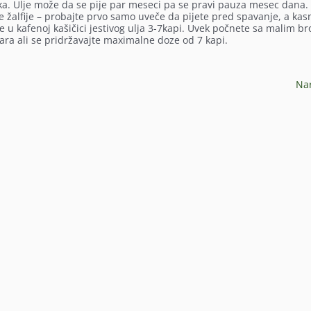
oka. Ulje može da se pije par meseci pa se pravi pauza mesec dana.
je žalfije – probajte prvo samo uveče da pijete pred spavanje, a kas
e u kafenoj kašičici jestivog ulja 3-7kapi. Uvek počnete sa malim b
ra ali se pridržavajte maximalne doze od 7 kapi.
Na