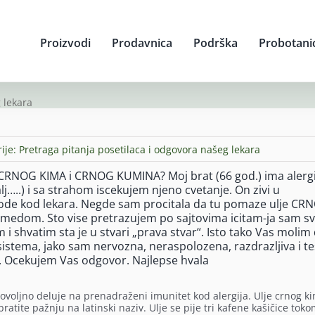
Proizvodi
Prodavnica
Podrška
Probotani
 lekara
ije:
Pretraga pitanja posetilaca i odgovora našeg lekara
lja CRNOG KIMA i CRNOG KUMINA? Moj brat (66 god.) ima alerg
j…..) i sa strahom iscekujem njeno cvetanje. On zivi u
 ode kod lekara. Negde sam procitala da tu pomaze ulje CR
 medom. Sto vise pretrazujem po sajtovima icitam-ja sam s
i shvatim sta je u stvari „prava stvar“. Isto tako Vas molim
sistema, jako sam nervozna, neraspolozena, razdrazljiva i t
u. Ocekujem Vas odgovor. Najlepse hvala
povoljno deluje na prenadraženi imunitet kod alergija. Ulje crnog ki
obratite pažnju na latinski naziv. Ulje se pije tri kafene kašičice to