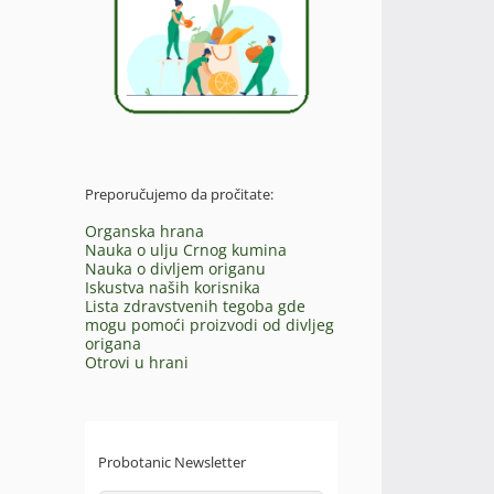
Preporučujemo da pročitate:
Organska hrana
Nauka o ulju Crnog kumina
Nauka o divljem origanu
Iskustva naših korisnika
Lista zdravstvenih tegoba gde
mogu pomoći proizvodi od divljeg
origana
Otrovi u hrani
Probotanic Newsletter