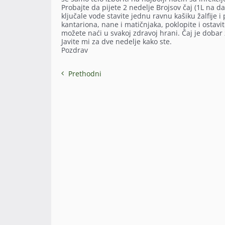
Probajte da pijete 2 nedelje Brojsov čaj (1L na da
ključale vode stavite jednu ravnu kašiku žalfije i
kantariona, nane i matičnjaka, poklopite i ostavit
možete naći u svakoj zdravoj hrani. Čaj je dobar 
Javite mi za dve nedelje kako ste.
Pozdrav
Prethodni