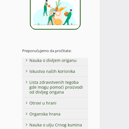
Preporučujemo da pročitate:
Nauka o divljem origanu
Iskustva naših korisnika
Lista zdravstvenih tegoba
gde mogu pomoći proizvodi
od divljeg origana
Otrovi u hrani
Organska hrana
Nauka o ulju Crnog kumina