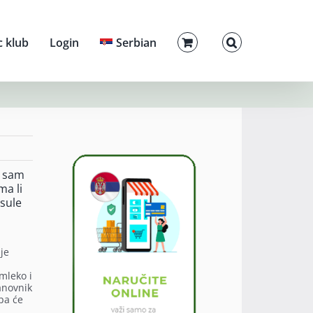
c klub
Login
Serbian
a sam
ma li
psule
je
 mleko i
anovnik
 pa će