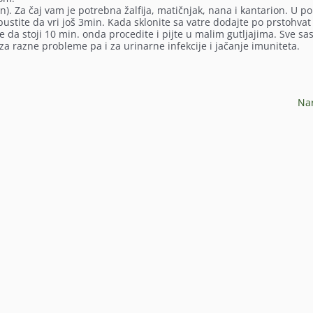
n). Za čaj vam je potrebna žalfija, matičnjak, nana i kantarion. U pol
 pustite da vri još 3min. Kada sklonite sa vatre dodajte po prstohvat
e da stoji 10 min. onda procedite i pijte u malim gutljajima. Sve sa
za razne probleme pa i za urinarne infekcije i jačanje imuniteta.
Na