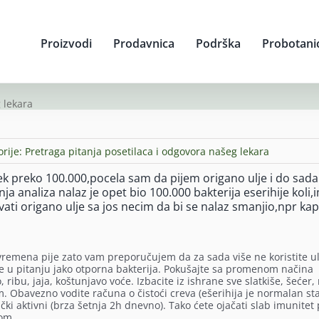
Proizvodi
Prodavnica
Podrška
Probotani
 lekara
orije:
Pretraga pitanja posetilaca i odgovora našeg lekara
vek preko 100.000,pocela sam da pijem origano ulje i do sad
a analiza nalaz je opet bio 100.000 bakterija eserihije koli,i
novati origano ulje sa jos necim da bi se nalaz smanjio,npr ka
vremena pije zato vam preporučujem da za sada više ne koristite ul
je u pitanju jako otporna bakterija. Pokušajte sa promenom načina
 ribu, jaja, koštunjavo voće. Izbacite iz ishrane sve slatkiše, šećer,
. Obavezno vodite računa o čistoći creva (ešerihija je normalan st
zički aktivni (brza šetnja 2h dnevno). Tako ćete ojačati slab imunitet
jom.