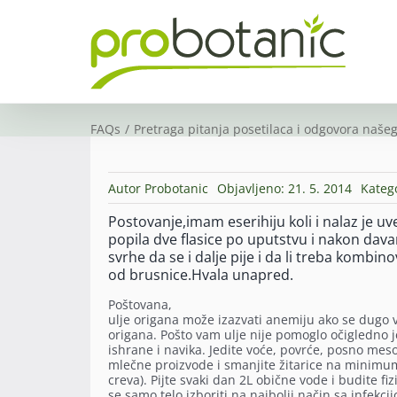
Skip
to
content
FAQs
Pretraga pitanja posetilaca i odgovora našeg
Autor
Probotanic
Objavljeno: 21. 5. 2014
Kateg
Postovanje,imam eserihiju koli i nalaz je u
popila dve flasice po uputstvu i nakon davanj
svrhe da se i dalje pije i da li treba kombi
od brusnice.Hvala unapred.
Poštovana,
ulje origana može izazvati anemiju ako se dugo 
origana. Pošto vam ulje nije pomoglo očigledno 
ishrane i navika. Jedite voće, povrće, posno meso,
mlečne proizvode i smanjite žitarice na minimum
creva). Pijte svaki dan 2L obične vode i budite fi
se samo telo izboriti na najbolji način sa infekci