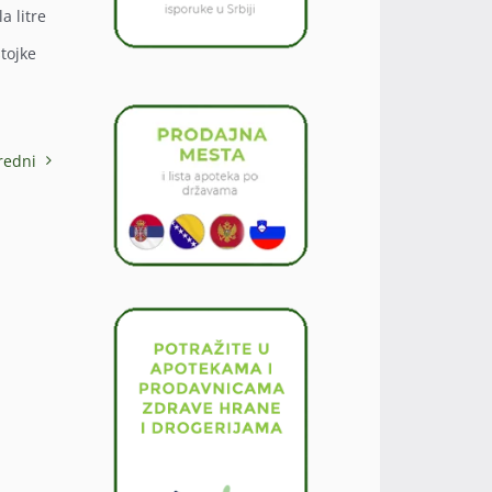
a litre
stojke
redni