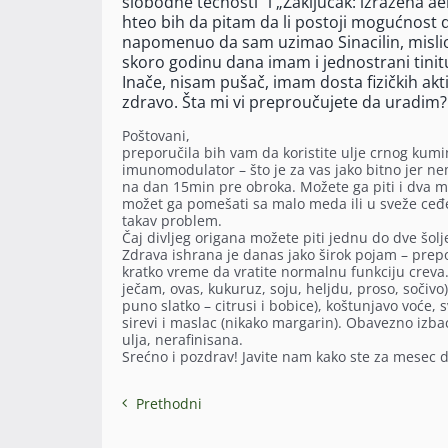
slobodne tečnosti“ i „Zaključak: izražena ae
hteo bih da pitam da li postoji mogućnost
napomenuo da sam uzimao Sinacilin, mislio s
skoro godinu dana imam i jednostrani tinitu
Inače, nisam pušač, imam dosta fizičkih akt
zdravo. Šta mi vi preproučujete da uradim? 
Poštovani,
preporučila bih vam da koristite ulje crnog kumi
imunomodulator – što je za vas jako bitno jer nema
na dan 15min pre obroka. Možete ga piti i dva 
možet ga pomešati sa malo meda ili u sveže ceđe
takav problem.
Čaj divljeg origana možete piti jednu do dve šolj
Zdrava ishrana je danas jako širok pojam – prep
kratko vreme da vratite normalnu funkciju creva. I
ječam, ovas, kukuruz, soju, heljdu, proso, sočivo
puno slatko – citrusi i bobice), koštunjavo voće
sirevi i maslac (nikako margarin). Obavezno izbac
ulja, nerafinisana.
Srećno i pozdrav! Javite nam kako ste za mesec 
Prethodni