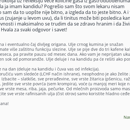
rokolija uz refleksiju veće količine gasa iz gastroduodenuma
 da ja imam kandidu? Pogrešio sam što svom lekaru nisam
am da to uopšte nije bitno, a izgleda da to jeste bitno. A i
s (zujanje u levom uvu), da li tinitus može biti posledica ka
ivnosti i maksimalno se trudim da se zdravo hranim i da živ
Hvala za svaki odgovor i savet!
na i eventualno čaj divljeg origana. Ulje crnog kumina je snažan
te više zaštitnu funkciju slezine. Ulje se pije dve do tri kafene ka
meseca, pa pravite pauzu od mesec dana. Ako vam je neprijatan uk
n sok od pomorandže. Ulje deluje i na kandidu pa će rešiti ako pos
e na dan (deluje na kandidu i čuva vas od infekcija).
oručiću vam sledeće (LCHF način ishrane), neophodno je ako želite 
zbacite – slatkiše, sve prerađevine, sve vrste žitarica (pšenicu, raž
). Jedite sve vrste povrća (sem krompira), voće (u manjoj meri koje n
, sve vrste mesa, riba, jaja, pečurke. Od mlečnih proizvoda samo mas
ite sve vrste rafinisanih ulja (čist otrov) samo koristite hladno ceđ
dana!
Na