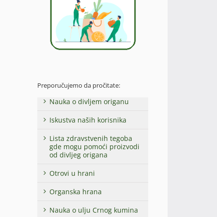
Preporučujemo da pročitate:
Nauka o divljem origanu
Iskustva naših korisnika
Lista zdravstvenih tegoba
gde mogu pomoći proizvodi
od divljeg origana
Otrovi u hrani
Organska hrana
Nauka o ulju Crnog kumina