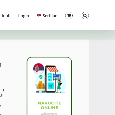
c klub
Login
Serbian
g
e u
 u
e