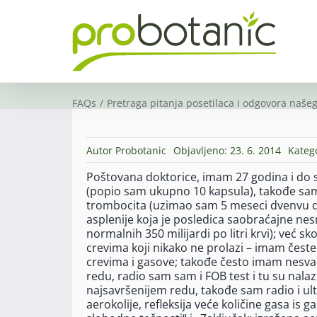
Skip
to
content
FAQs
Pretraga pitanja posetilaca i odgovora našeg
Autor
Probotanic
Objavljeno: 23. 6. 2014
Kateg
Poštovana doktorice, imam 27 godina i do s
(popio sam ukupno 10 kapsula), takođe sam 
trombocita (uzimao sam 5 meseci dvenvu 
asplenije koja je posledica saobraćajne ne
normalnih 350 milijardi po litri krvi); ve
crevima koji nikako ne prolazi – imam čest
crevima i gasove; takođe često imam nesvare
redu, radio sam sam i FOB test i tu su nalazi
najsavršenijem redu, takođe sam radio i u
aerokolije, refleksija veće količine gasa