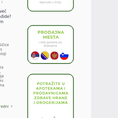
“;
 već
ndide?
im
šičice
us
toji
za
,
ije
ni
ena
redni