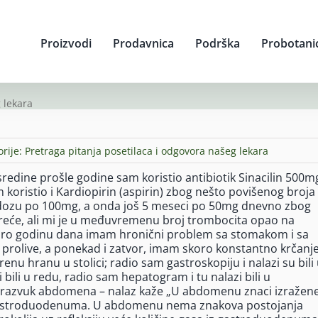
Proizvodi
Prodavnica
Podrška
Probotani
 lekara
orije:
Pretraga pitanja posetilaca i odgovora našeg lekara
redine prošle godine sam koristio antibiotik Sinacilin 500m
koristio i Kardiopirin (aspirin) zbog nešto povišenog broja
dozu po 100mg, a onda još 5 meseci po 50mg dnevno zbog
sreće, ali mi je u međuvremenu broj trombocita opao na
ć skoro godinu dana imam hronični problem sa stomakom i sa
e prolive, a ponekad i zatvor, imam skoro konstantno krčanj
nu hranu u stolici; radio sam gastroskopiju i nalazi su bili
 bili u redu, radio sam hepatogram i tu nalazi bili u
ltrazvuk abdomena – nalaz kaže „U abdomenu znaci izražen
 is gastroduodenuma. U abdomenu nema znakova postojanja