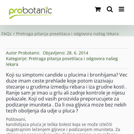
Skip
to
content
FAQs
Pretraga pitanja posetilaca i odgovora našeg lekara
Autor
Probotanic
Objavljeno: 28. 6. 2014
Kategorije:
Pretraga pitanja posetilaca i odgovora našeg
lekara
Koji su simptomi candide u plucima i bronhijama? Vec
duze imam ceste prehlade koje potom izazivaju
stezanje u grudima izmedju rebara i iza grudne kosti .
Ranije sam je imao u grlu ali zadnje kontrole je nijesu
pokazale. Koji od vasih proizvida preporucujete za
podizanje imuniteta . Da li ova gljivica moze bez nekih
tezih oboljenja da udje u pluca ?
Poštovani,
kandidijaza pluća je teška bolest koja se može izlečiti
dugotrajnim lečenjem gljivice i podizanjem imuniteta. Za