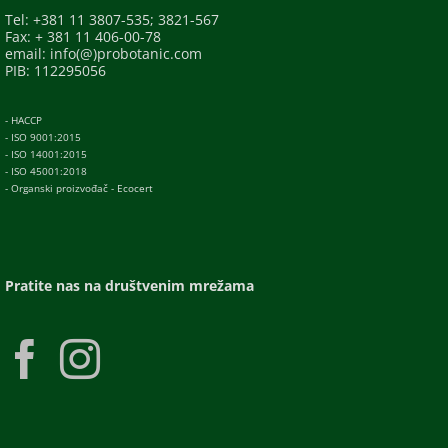
Tel: +381 11 3807-535; 3821-567
Fax: + 381 11 406-00-78
email: info(@)probotanic.com
PIB: 112295056
- HACCP
- ISO 9001:2015
- ISO 14001:2015
- ISO 45001:2018
- Organski proizvođač - Ecocert
Pratite nas na društvenim mrežama