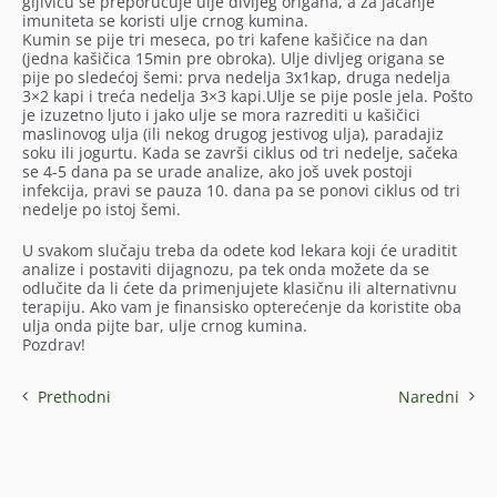
gljivicu se preporučuje ulje divljeg origana, a za jačanje
imuniteta se koristi ulje crnog kumina.
Kumin se pije tri meseca, po tri kafene kašičice na dan
(jedna kašičica 15min pre obroka). Ulje divljeg origana se
pije po sledećoj šemi: prva nedelja 3x1kap, druga nedelja
3×2 kapi i treća nedelja 3×3 kapi.Ulje se pije posle jela. Pošto
je izuzetno ljuto i jako ulje se mora razrediti u kašičici
maslinovog ulja (ili nekog drugog jestivog ulja), paradajiz
soku ili jogurtu. Kada se završi ciklus od tri nedelje, sačeka
se 4-5 dana pa se urade analize, ako još uvek postoji
infekcija, pravi se pauza 10. dana pa se ponovi ciklus od tri
nedelje po istoj šemi.
U svakom slučaju treba da odete kod lekara koji će uraditit
analize i postaviti dijagnozu, pa tek onda možete da se
odlučite da li ćete da primenjujete klasičnu ili alternativnu
terapiju. Ako vam je finansisko opterećenje da koristite oba
ulja onda pijte bar, ulje crnog kumina.
Pozdrav!
Prethodni
Naredni