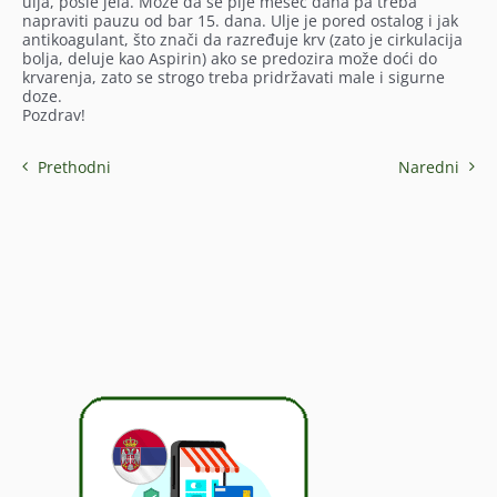
ulja, posle jela. Može da se pije mesec dana pa treba
napraviti pauzu od bar 15. dana. Ulje je pored ostalog i jak
antikoagulant, što znači da razređuje krv (zato je cirkulacija
bolja, deluje kao Aspirin) ako se predozira može doći do
krvarenja, zato se strogo treba pridržavati male i sigurne
doze.
Pozdrav!
Prethodni
Naredni