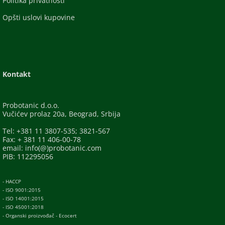
Politika privatnosti
Opšti uslovi kupovine
Kontakt
Probotanic d.o.o.
Vučićev prolaz 20a, Beograd, Srbija
Tel: +381 11 3807-535; 3821-567
Fax: + 381 11 406-00-78
email: info(@)probotanic.com
PIB: 112295056
- HACCP
- ISO 9001:2015
- ISO 14001:2015
- ISO 45001:2018
- Organski proizvođač - Ecocert