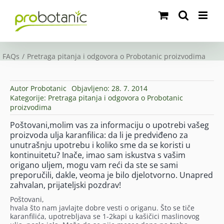
Skip
to
content
FAQs
Pretraga pitanja i odgovora o Probotanic proizvodima
Autor
Probotanic
Objavljeno: 28. 7. 2014
Kategorije:
Pretraga pitanja i odgovora o Probotanic
proizvodima
Poštovani,molim vas za informaciju o upotrebi vašeg
proizvoda ulja karanfilica: da li je predviđeno za
unutrašnju upotrebu i koliko sme da se koristi u
kontinuitetu? Inače, imao sam iskustva s vašim
origano uljem, mogu vam reći da ste se sami
preporučili, dakle, veoma je bilo djelotvorno. Unapred
zahvalan, prijateljski pozdrav!
Poštovani,
hvala što nam javlajte dobre vesti o origanu. Što se tiče
karanfilića, upotrebljava se 1-2kapi u kašičici maslinovog