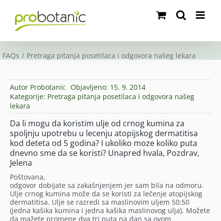
Skip
to
content
FAQs
Pretraga pitanja posetilaca i odgovora našeg lekara
Autor
Probotanic
Objavljeno: 15. 9. 2014
Kategorije:
Pretraga pitanja posetilaca i odgovora našeg
lekara
Da li mogu da koristim ulje od crnog kumina za
spoljnju upotrebu u lecenju atopijskog dermatitisa
kod deteta od 5 godina? I ukoliko moze koliko puta
dnevno sme da se koristi? Unapred hvala, Pozdrav,
Jelena
Poštovana,
odgovor dobijate sa zakašnjenjem jer sam bila na odmoru.
Ulje crnog kumina može da se koristi za lečenje atopijskog
dermatitisa. Ulje se razredi sa maslinovim uljem 50:50
(jedna kašika kumina i jedna kašika maslinovog ulja). Možete
da mažete promene dva tri puta na dan sa ovom