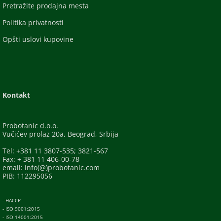
Pretražite prodajna mesta
Politika privatnosti
Opšti uslovi kupovine
Kontakt
Probotanic d.o.o.
Vučićev prolaz 20a, Beograd, Srbija
Tel: +381 11 3807-535; 3821-567
Fax: + 381 11 406-00-78
email: info(@)probotanic.com
PIB: 112295056
- HACCP
- ISO 9001:2015
- ISO 14001:2015