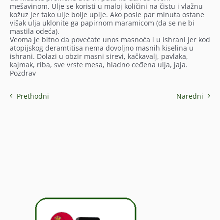
mešavinom. Ulje se koristi u maloj količini na čistu i vlažnu
kožuz jer tako ulje bolje upije. Ako posle par minuta ostane
višak ulja uklonite ga papirnom maramicom (da se ne bi
mastila odeća).
Veoma je bitno da povećate unos masnoća i u ishrani jer kod
atopijskog deramtitisa nema dovoljno masnih kiselina u
ishrani. Dolazi u obzir masni sirevi, kačkavalj, pavlaka,
kajmak, riba, sve vrste mesa, hladno ceđena ulja, jaja.
Pozdrav
Prethodni
Naredni