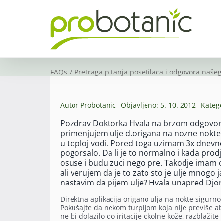
Skip
to
content
FAQs
Pretraga pitanja posetilaca i odgovora našeg
Autor
Probotanic
Objavljeno: 5. 10. 2012
Kateg
Pozdrav Doktorka Hvala na brzom odgovoru
primenjujem ulje d.origana na nozne nokte
u toploj vodi. Pored toga uzimam 3x dnevno
pogorsalo. Da li je to normalno i kada prod
osuse i budu zuci nego pre. Takodje imam os
ali verujem da je to zato sto je ulje mnogo 
nastavim da pijem ulje? Hvala unapred Djo
Direktna aplikacija origano ulja na nokte sigurn
Pokušajte da nekom turpijom koja nije previše ab
ne bi dolazilo do iritacije okolne kože, razblaži