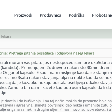
Proizvodi
Prodavnica
Podrška
Probotani
 lekara
orije:
Pretraga pitanja posetilaca i odgovora našeg lekara
 ali moram vas pitato jos nesto:poceo sam pre oko5dana 
 (kandida) . Primenjujem 2x dnevno nakon sto 30min drzim
 Origanol kapsule. E sad imam misljenje kao da se stanje m
je recimo 3sata nakon stavljanja ulja na nokte kao da se nok
ecaj da je kozaoko noktiju postala osetljivija otkako stavlj
jako. Zamolio bih da mi kazete kad potrosim kapsule da li da
rdje
o je dovela i do isušivanja, i na taj način možda do promene boje na
razivna i agresivna, skinete površinski deo nokta i umanjite žutu b
te ulje origana sa nekim drugim uljem ( maslinovo, suncokretovo.. ) u