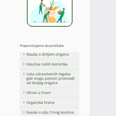
Preporučujemo da pročitate:
Nauka o divljem origanu
Iskustva naših korisnika
Lista zdravstvenih tegoba
gde mogu pomoći proizvodi
od divljeg origana
Otrovi u hrani
Organska hrana
Nauka o ulju Crnog kumina