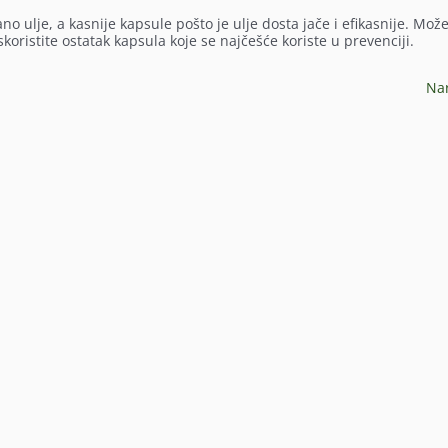
no ulje, a kasnije kapsule pošto je ulje dosta jače i efikasnije. Mož
skoristite ostatak kapsula koje se najčešće koriste u prevenciji.
Na