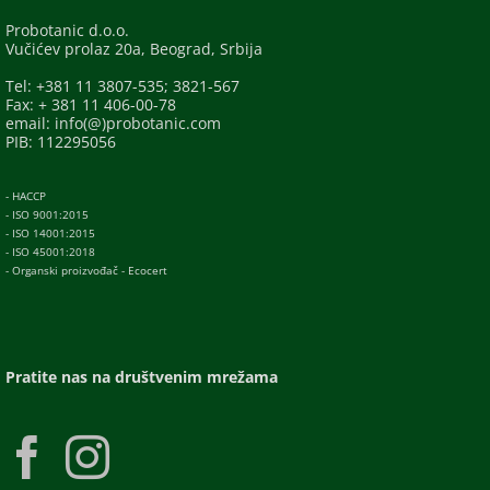
Probotanic d.o.o.
Vučićev prolaz 20a, Beograd, Srbija
Tel: +381 11 3807-535; 3821-567
Fax: + 381 11 406-00-78
email: info(@)probotanic.com
PIB: 112295056
- HACCP
- ISO 9001:2015
- ISO 14001:2015
- ISO 45001:2018
- Organski proizvođač - Ecocert
Pratite nas na društvenim mrežama