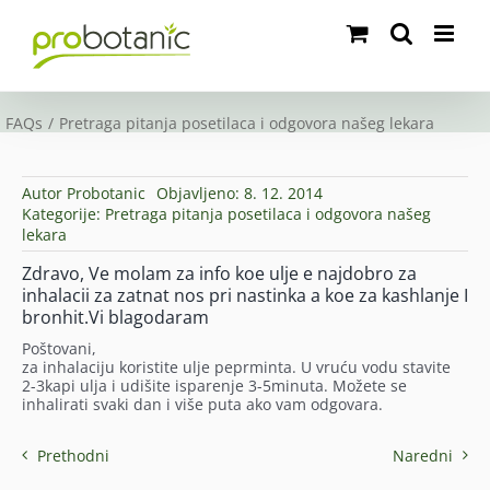
Skip
to
content
FAQs
Pretraga pitanja posetilaca i odgovora našeg lekara
Autor
Probotanic
Objavljeno: 8. 12. 2014
Kategorije:
Pretraga pitanja posetilaca i odgovora našeg
lekara
Zdravo, Ve molam za info koe ulje e najdobro za
inhalacii za zatnat nos pri nastinka a koe za kashlanje I
bronhit.Vi blagodaram
Poštovani,
za inhalaciju koristite ulje peprminta. U vruću vodu stavite
2-3kapi ulja i udišite isparenje 3-5minuta. Možete se
inhalirati svaki dan i više puta ako vam odgovara.
Prethodni
Naredni