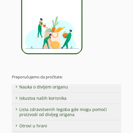
Preporučujemo da pročitate:
Nauka o divljem origanu
Iskustva naših korisnika
Lista zdravstvenih tegoba gde mogu pomoći
proizvodi od divljeg origana
Otrovi u hrani