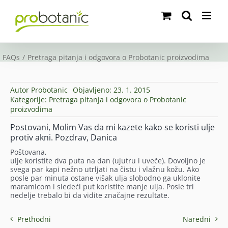
Skip
to
content
FAQs
Pretraga pitanja i odgovora o Probotanic proizvodima
Autor
Probotanic
Objavljeno: 23. 1. 2015
Kategorije:
Pretraga pitanja i odgovora o Probotanic
proizvodima
Postovani, Molim Vas da mi kazete kako se koristi ulje
protiv akni. Pozdrav, Danica
Poštovana,
ulje koristite dva puta na dan (ujutru i uveče). Dovoljno je
svega par kapi nežno utrljati na čistu i vlažnu kožu. Ako
posle par minuta ostane višak ulja slobodno ga uklonite
maramicom i sledeći put koristite manje ulja. Posle tri
nedelje trebalo bi da vidite značajne rezultate.
Prethodni
Naredni