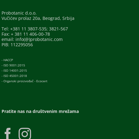
Probotanic d.o.o.
Vučićev prolaz 20a, Beograd, Srbija
Tel: +381 11 3807-535; 3821-567
Fax: + 381 11 406-00-78
email: info(@)probotanic.com
PIB: 112295056
- HACCP
- ISO 9001:2015
- ISO 14001:2015
- ISO 45001:2018
- Organski proizvođač - Ecocert
Pratite nas na društvenim mrežama