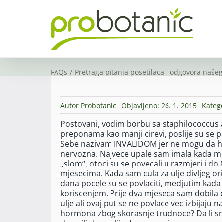
Skip
to
content
FAQs
Pretraga pitanja posetilaca i odgovora našeg
Autor
Probotanic
Objavljeno: 26. 1. 2015
Kateg
Postovani, vodim borbu sa staphilococcus a
preponama kao manji cirevi, poslije su se p
Sebe nazivam INVALIDOM jer ne mogu da hod
nervozna. Najvece upale sam imala kada mi 
„slom“, otoci su se povecali u razmjeri i do 
mjesecima. Kada sam cula za ulje divljeg orig
dana pocele su se povlaciti, medjutim kad
koriscenjem. Prije dva mjeseca sam dobila d
ulje ali ovaj put se ne povlace vec izbijaju n
hormona zbog skorasnje trudnoce? Da li sm