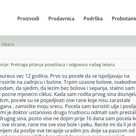
Proizvodi
Prodavnica
Podrška
Probotani
 lekara
orije:
Pretraga pitanja posetilaca i odgovora našeg lekara
ureus vec 12 godina. Prvo su pocele da se ispoljavaju na
rosirile na zadnjicu i butine. Trpim uzasne bolove, svakodn
am, da sjedim, da lezim bez bolova i sepanja, stalno sam
pocne mjesecni ciklus. Kada sam rodila prvog sina dozivje
8cm, pocele su se pojavljivati zive rane koje nisu zarastale
ana , zamislite moju srecu. Pocela sam koristiti ulje i poslij
a mi je doktor ustanovio drugu trudnocu odmah sam prestal
rugog sina, posto vise ne dojim prije 16 dana sam pocela ko
a sve strane, rane me sve vise bole i peku. Recite mi da li je 
ijem da poslije ove terapije uradim jos dvije sa pauzom od