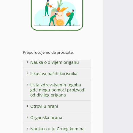
Preporučujemo da pročitate:
Nauka o divljem origanu
Iskustva naših korisnika
Lista zdravstvenih tegoba
gde mogu pomoći proizvodi
od divljeg origana
Otrovi u hrani
Organska hrana
Nauka o ulju Crnog kumina