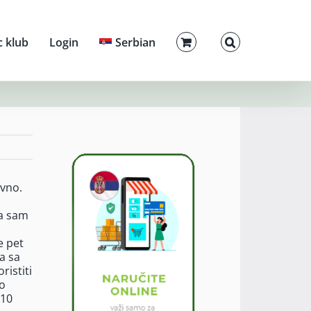
c klub
Login
Serbian
evno.
la sam
e pet
a sa
ristiti
do
 10