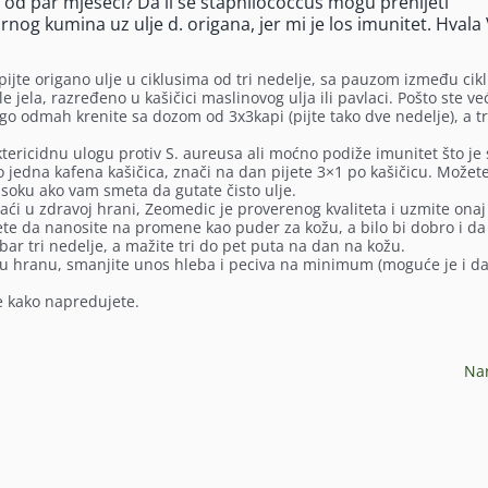
 od par mjeseci? Da li se staphilococcus mogu prenijeti
rnog kumina uz ulje d. origana, jer mi je los imunitet. Hvala
pijte origano ulje u ciklusima od tri nedelje, sa pauzom između cik
e jela, razređeno u kašičici maslinovog ulja ili pavlaci. Pošto ste već
go odmah krenite sa dozom od 3x3kapi (pijte tako dve nedelje), a t
tericidnu ulogu protiv S. aureusa ali moćno podiže imunitet što je
 jedna kafena kašičica, znači na dan pijete 3×1 po kašičicu. Možet
soku ako vam smeta da gutate čisto ulje.
aći u zdravoj hrani, Zeomedic je proverenog kvaliteta i uzmite onaj
ožete da nanosite na promene kao puder za kožu, a bilo bi dobro i da
 bar tri nedelje, a mažite tri do pet puta na dan na kožu.
enu hranu, smanjite unos hleba i peciva na minimum (moguće je i da
te kako napredujete.
Na