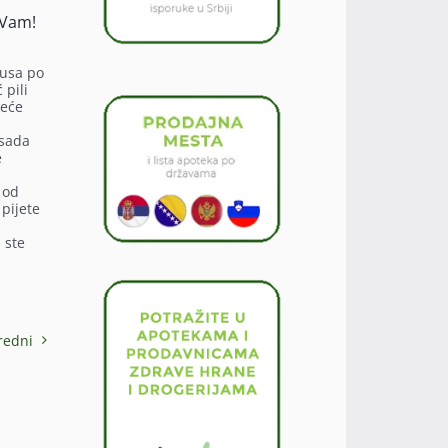
 Vam!
lusa po
 pili
reće
 sada
e
 od
 pijete
 ste
redni