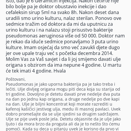
isto, dao je 6 Geramicin injekcija. Nakon cetvrte nije
bilo bolje pa je doktor obustavio inekcije i dao
cefaleksin sirup 5ml na svako 8h. Nakon deset dana
uradili smo urino kulturu, nalaz sterilan. Ponovo ove
sedmice tražim od doktora da mi da uputnicu za
urino kulturu i na nalazu stoji prisustvo bakterije
pseudomonas aeruginosa više od 50 000. Doktor nam
je rekao da iduće sedmice ponavljamo 3 puta urino
kulture. Imam osjećaj da smo već zavukli djete dugo
jer ove upale traju već s početka decembra 2014.
Molim Vas za Vaš savjet i da li joj smijemo davati ulje
origana s obzirom da ima nepune 4 godine. U martu
će tek imati 4 godine. Hvala
Poštovani,
Pseudomonas je jako uporna bakterija pa je tako treba i
lečiti. Ulje divljeg origana mogu piti deca koja su starija od
tri godine. Dovoljno je detetu davati prve nedelje dva puta
na dan po jednu kap origana, a druge nedelje po dve kapi
na dan. Ulje je biljni koncentrat koji morate razrediti u
kafenoj kašičici jestivog ulja, medu ili masnoj pavlaci. Uvek
dobro promešajte da se ulje sjedini sa drugim sadržajem.
Ulje se pije uvek posle jela. Detetu objasnite da je ulje jako
ljuto i da mora brzo da proguta ali da je to nešto što ćemu
pomoći. Kada su deca u pitanju uvek je korisno da prvo vi