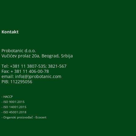
Kontakt
Probotanic d.o.o.
Vučićev prolaz 20a, Beograd, Srbija
Tel: +381 11 3807-535; 3821-567
Fax: + 381 11 406-00-78
email: info(@)probotanic.com
PIB: 112295056
- HACCP
- ISO 9001:2015
- ISO 14001:2015
- ISO 45001:2018
- Organski proizvođač - Ecocert