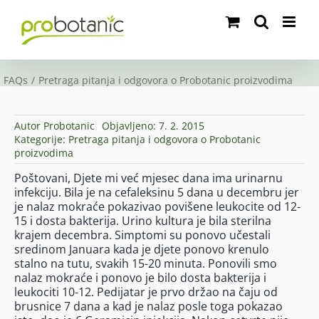
Skip
to
content
FAQs
Pretraga pitanja i odgovora o Probotanic proizvodima
Autor
Probotanic
Objavljeno: 7. 2. 2015
Kategorije:
Pretraga pitanja i odgovora o Probotanic
proizvodima
Poštovani, Djete mi već mjesec dana ima urinarnu
infekciju. Bila je na cefaleksinu 5 dana u decembru jer
je nalaz mokraće pokazivao povišene leukocite od 12-
15 i dosta bakterija. Urino kultura je bila sterilna
krajem decembra. Simptomi su ponovo učestali
sredinom Januara kada je djete ponovo krenulo
stalno na tutu, svakih 15-20 minuta. Ponovili smo
nalaz mokraće i ponovo je bilo dosta bakterija i
leukociti 10-12. Pedijatar je prvo držao na čaju od
brusnice 7 dana a kad je nalaz posle toga pokazao