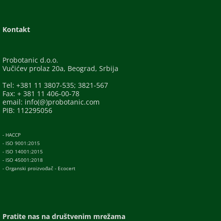
Kontakt
Probotanic d.o.o.
Vučićev prolaz 20a, Beograd, Srbija
Tel: +381 11 3807-535; 3821-567
Fax: + 381 11 406-00-78
email: info(@)probotanic.com
PIB: 112295056
- HACCP
- ISO 9001:2015
- ISO 14001:2015
- ISO 45001:2018
- Organski proizvođač - Ecocert
Pratite nas na društvenim mrežama