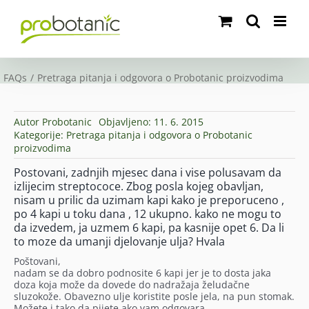
Skip
to
content
FAQs
Pretraga pitanja i odgovora o Probotanic proizvodima
Autor
Probotanic
Objavljeno: 11. 6. 2015
Kategorije:
Pretraga pitanja i odgovora o Probotanic
proizvodima
Postovani, zadnjih mjesec dana i vise polusavam da
izlijecim streptococe. Zbog posla kojeg obavljan,
nisam u prilic da uzimam kapi kako je preporuceno ,
po 4 kapi u toku dana , 12 ukupno. kako ne mogu to
da izvedem, ja uzmem 6 kapi, pa kasnije opet 6. Da li
to moze da umanji djelovanje ulja? Hvala
Poštovani,
nadam se da dobro podnosite 6 kapi jer je to dosta jaka
doza koja može da dovede do nadražaja želudačne
sluzokože. Obavezno ulje koristite posle jela, na pun stomak.
Možete i tako da pijete ako vam odgovara.