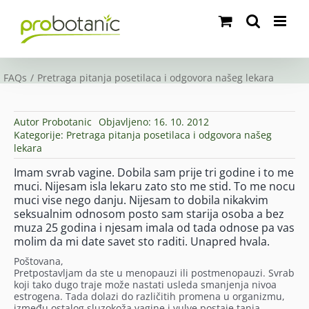
Skip
to
content
FAQs
Pretraga pitanja posetilaca i odgovora našeg lekara
Autor
Probotanic
Objavljeno: 16. 10. 2012
Kategorije:
Pretraga pitanja posetilaca i odgovora našeg
lekara
Imam svrab vagine. Dobila sam prije tri godine i to me
muci. Nijesam isla lekaru zato sto me stid. To me nocu
muci vise nego danju. Nijesam to dobila nikakvim
seksualnim odnosom posto sam starija osoba a bez
muza 25 godina i njesam imala od tada odnose pa vas
molim da mi date savet sto raditi. Unapred hvala.
Poštovana,
Pretpostavljam da ste u menopauzi ili postmenopauzi. Svrab
koji tako dugo traje može nastati usleda smanjenja nivoa
estrogena. Tada dolazi do različitih promena u organizmu,
između ostalog sluzokoža vagine i vulve postaje tanja,