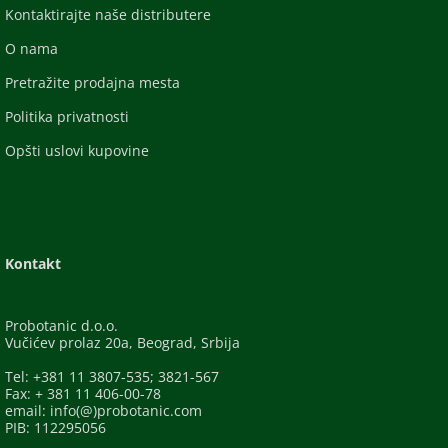
Kontaktirajte naše distributere
O nama
Pretražite prodajna mesta
Politika privatnosti
Opšti uslovi kupovine
Kontakt
Probotanic d.o.o.
Vučićev prolaz 20a, Beograd, Srbija
Tel: +381 11 3807-535; 3821-567
Fax: + 381 11 406-00-78
email: info(@)probotanic.com
PIB: 112295056