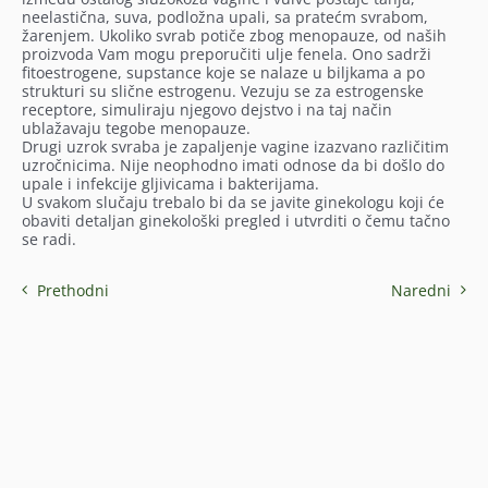
neelastična, suva, podložna upali, sa pratećm svrabom,
žarenjem. Ukoliko svrab potiče zbog menopauze, od naših
proizvoda Vam mogu preporučiti ulje fenela. Ono sadrži
fitoestrogene, supstance koje se nalaze u biljkama a po
strukturi su slične estrogenu. Vezuju se za estrogenske
receptore, simuliraju njegovo dejstvo i na taj način
ublažavaju tegobe menopauze.
Drugi uzrok svraba je zapaljenje vagine izazvano različitim
uzročnicima. Nije neophodno imati odnose da bi došlo do
upale i infekcije gljivicama i bakterijama.
U svakom slučaju trebalo bi da se javite ginekologu koji će
obaviti detaljan ginekološki pregled i utvrditi o čemu tačno
se radi.
Prethodni
Naredni