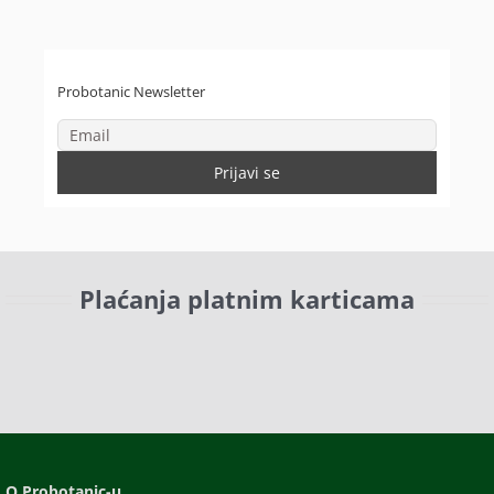
Probotanic Newsletter
Plaćanja platnim karticama
O Probotanic-u