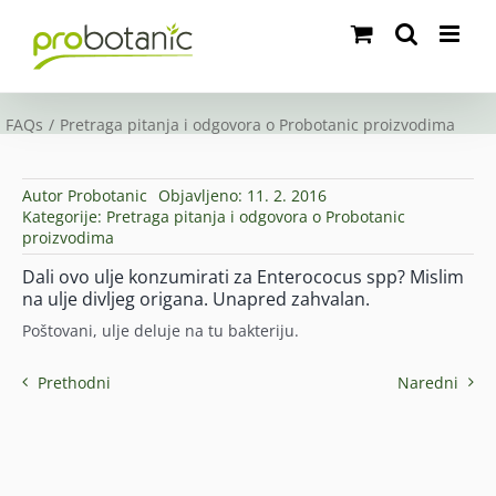
Skip
to
content
FAQs
Pretraga pitanja i odgovora o Probotanic proizvodima
Autor
Probotanic
Objavljeno: 11. 2. 2016
Kategorije:
Pretraga pitanja i odgovora o Probotanic
proizvodima
Dali ovo ulje konzumirati za Enterococus spp? Mislim
na ulje divljeg origana. Unapred zahvalan.
Poštovani, ulje deluje na tu bakteriju.
Prethodni
Naredni