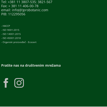
Tel: +381 11 3807-535; 3821-567
Fax: + 381 11 406-00-78
email: info(@)probotanic.com
PIB: 112295056
- HACCP
- ISO 9001:2015
- ISO 14001:2015
- ISO 45001:2018
- Organski proizvođač - Ecocert
Pratite nas na društvenim mrežama