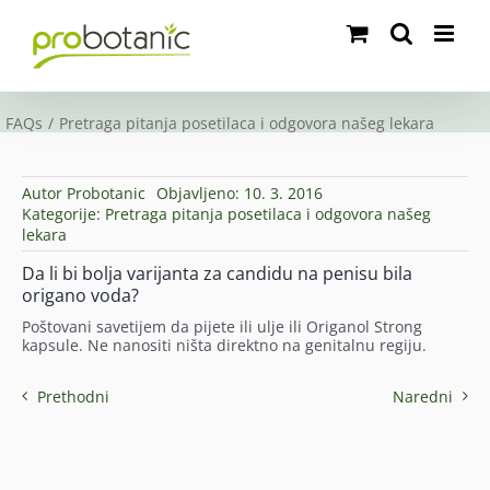
Skip
to
content
FAQs
Pretraga pitanja posetilaca i odgovora našeg lekara
Autor
Probotanic
Objavljeno: 10. 3. 2016
Kategorije:
Pretraga pitanja posetilaca i odgovora našeg
lekara
Da li bi bolja varijanta za candidu na penisu bila
origano voda?
Poštovani savetijem da pijete ili ulje ili Origanol Strong
kapsule. Ne nanositi ništa direktno na genitalnu regiju.
Prethodni
Naredni