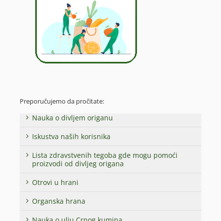
Preporučujemo da pročitate:
Nauka o divljem origanu
Iskustva naših korisnika
Lista zdravstvenih tegoba gde mogu pomoći
proizvodi od divljeg origana
Otrovi u hrani
Organska hrana
Nauka o ulju Crnog kumina