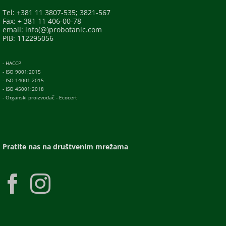
Tel: +381 11 3807-535; 3821-567
Fax: + 381 11 406-00-78
email: info(@)probotanic.com
PIB: 112295056
- HACCP
- ISO 9001:2015
- ISO 14001:2015
- ISO 45001:2018
- Organski proizvođač - Ecocert
Pratite nas na društvenim mrežama