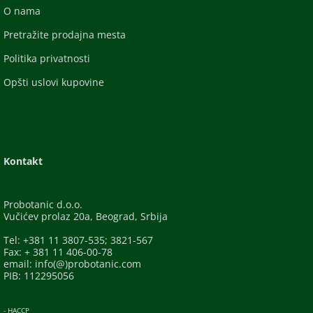
O nama
Pretražite prodajna mesta
Politika privatnosti
Opšti uslovi kupovine
Kontakt
Probotanic d.o.o.
Vučićev prolaz 20a, Beograd, Srbija
Tel: +381 11 3807-535; 3821-567
Fax: + 381 11 406-00-78
email: info(@)probotanic.com
PIB: 112295056
- HACCP