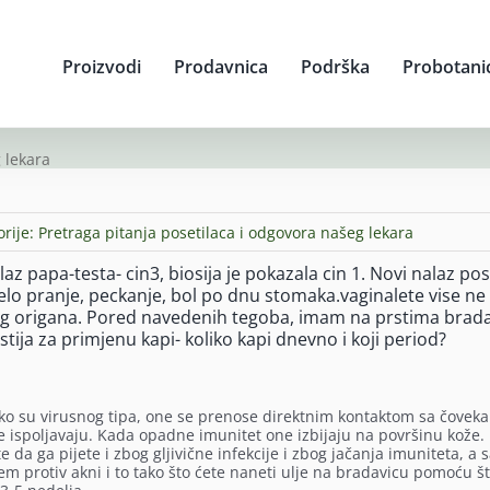
Proizvodi
Prodavnica
Podrška
Probotani
 lekara
orije:
Pretraga pitanja posetilaca i odgovora našeg lekara
z papa-testa- cin3, biosija je pokazala cin 1. Novi nalaz posl
lo pranje, peckanje, bol po dnu stomaka.vaginalete vise ne
ljeg origana. Pored navedenih tegoba, imam na prstima brad
stija za primjenu kapi- koliko kapi dnevno i koji period?
oliko su virusnog tipa, one se prenose direktnim kontaktom sa čoveka
 ispoljavaju. Kada opadne imunitet one izbijaju na površinu kože. 
e da ga pijete i zbog gljivične infekcije i zbog jačanja imuniteta, a
em protiv akni i to tako što ćete naneti ulje na bradavicu pomoću š