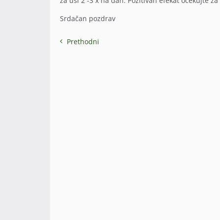
za uši 2 -3 x na dan. Pozitivan efekat očekujte za
Srdačan pozdrav
Prethodni