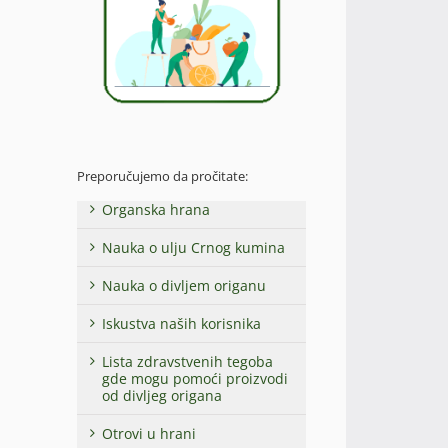
Preporučujemo da pročitate:
Organska hrana
Nauka o ulju Crnog kumina
Nauka o divljem origanu
Iskustva naših korisnika
Lista zdravstvenih tegoba
gde mogu pomoći proizvodi
od divljeg origana
Otrovi u hrani