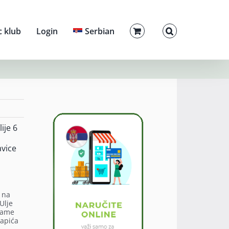
c klub
Login
Serbian
ije 6
avice
 na
Ulje
 same
tapića