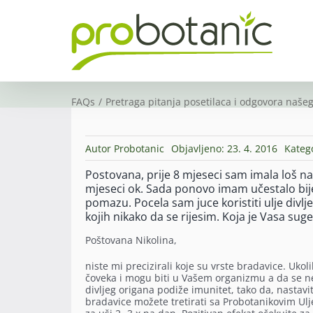
Skip
to
content
FAQs
Pretraga pitanja posetilaca i odgovora našeg
Autor
Probotanic
Objavljeno: 23. 4. 2016
Kateg
Postovana, prije 8 mjeseci sam imala loš nala
mjeseci ok. Sada ponovo imam učestalo bije
pomazu. Pocela sam juce koristiti ulje div
kojih nikako da se rijesim. Koja je Vasa suge
Poštovana Nikolina,
niste mi precizirali koje su vrste bradavice. Uk
čoveka i mogu biti u Vašem organizmu a da se ne
divljeg origana podiže imunitet, tako da, nastavit
bradavice možete tretirati sa Probotanikovim Ulj