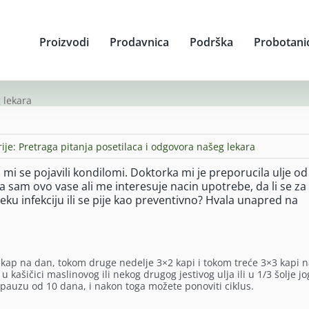
Proizvodi
Prodavnica
Podrška
Probotani
 lekara
ije:
Pretraga pitanja posetilaca i odgovora našeg lekara
i se pojavili kondilomi. Doktorka mi je preporucila ulje od
a sam ovo vase ali me interesuje nacin upotrebe, da li se za
neku infekciju ili se pije kao preventivno? Hvala unapred na
1 kap na dan, tokom druge nedelje 3×2 kapi i tokom treće 3×3 kapi 
u kašičici maslinovog ili nekog drugog jestivog ulja ili u 1/3 šolje j
i pauzu od 10 dana, i nakon toga možete ponoviti ciklus.