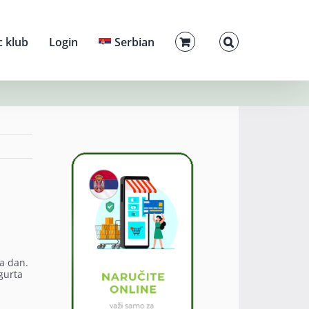
c klub
Login
Serbian
na dan.
ogurta