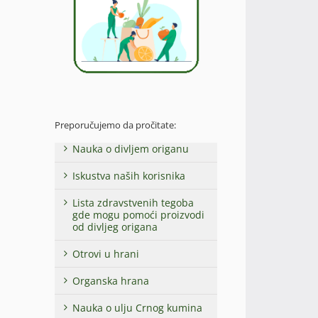
Preporučujemo da pročitate:
Nauka o divljem origanu
Iskustva naših korisnika
Lista zdravstvenih tegoba
gde mogu pomoći proizvodi
od divljeg origana
Otrovi u hrani
Organska hrana
Nauka o ulju Crnog kumina