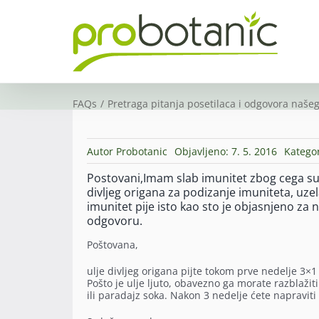
Skip
to
content
FAQs
Pretraga pitanja posetilaca i odgovora našeg
Autor
Probotanic
Objavljeno: 7. 5. 2016
Kategor
Postovani,Imam slab imunitet zbog cega su m
divljeg origana za podizanje imuniteta, uzel
imunitet pije isto kao sto je objasnjeno za 
odgovoru.
Poštovana,
ulje divljeg origana pijte tokom prve nedelje 3×
Pošto je ulje ljuto, obavezno ga morate razblažiti 
ili paradajz soka. Nakon 3 nedelje ćete napravit