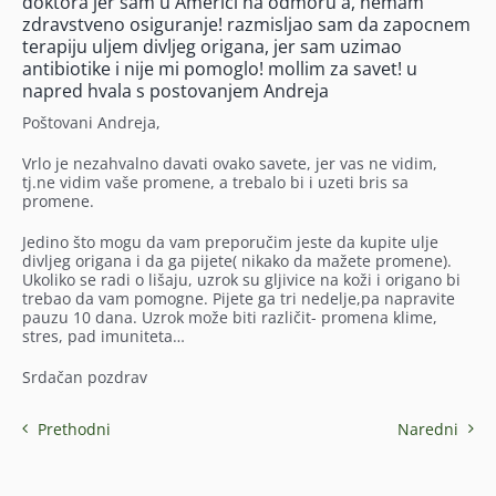
doktora jer sam u Americi na odmoru a, nemam
zdravstveno osiguranje! razmisljao sam da zapocnem
terapiju uljem divljeg origana, jer sam uzimao
antibiotike i nije mi pomoglo! mollim za savet! u
napred hvala s postovanjem Andreja
Poštovani Andreja,
Vrlo je nezahvalno davati ovako savete, jer vas ne vidim,
tj.ne vidim vaše promene, a trebalo bi i uzeti bris sa
promene.
Jedino što mogu da vam preporučim jeste da kupite ulje
divljeg origana i da ga pijete( nikako da mažete promene).
Ukoliko se radi o lišaju, uzrok su gljivice na koži i origano bi
trebao da vam pomogne. Pijete ga tri nedelje,pa napravite
pauzu 10 dana. Uzrok može biti različit- promena klime,
stres, pad imuniteta…
Srdačan pozdrav
Prethodni
Naredni