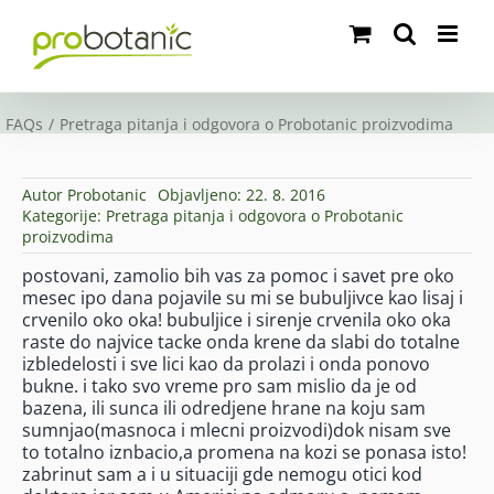
Skip
to
content
FAQs
Pretraga pitanja i odgovora o Probotanic proizvodima
Autor
Probotanic
Objavljeno: 22. 8. 2016
Kategorije:
Pretraga pitanja i odgovora o Probotanic
proizvodima
postovani, zamolio bih vas za pomoc i savet pre oko
mesec ipo dana pojavile su mi se bubuljivce kao lisaj i
crvenilo oko oka! bubuljice i sirenje crvenila oko oka
raste do najvice tacke onda krene da slabi do totalne
izbledelosti i sve lici kao da prolazi i onda ponovo
bukne. i tako svo vreme pro sam mislio da je od
bazena, ili sunca ili odredjene hrane na koju sam
sumnjao(masnoca i mlecni proizvodi)dok nisam sve
to totalno iznbacio,a promena na kozi se ponasa isto!
zabrinut sam a i u situaciji gde nemogu otici kod