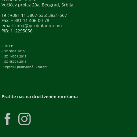
Vučićev prolaz 20a, Beograd, Srbija
Tel: +381 11 3807-535; 3821-567
Fax: + 381 11 406-00-78
email: info(@)probotanic.com
PIB: 112295056
- HACCP
- ISO 9001:2015
- ISO 14001:2015
- ISO 45001:2018
- Organski proizvođač - Ecocert
Pratite nas na društvenim mrežama