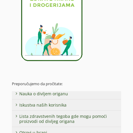
Preporučujemo da pročitate:
Nauka o divljem origanu
Iskustva naših korisnika
Lista zdravstvenih tegoba gde mogu pomoći
proizvodi od divljeg origana
Otrovi u hrani