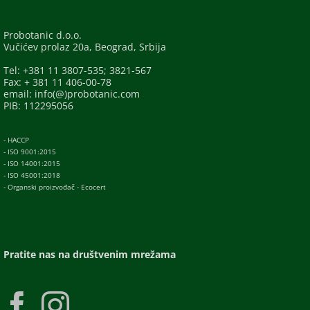
Probotanic d.o.o.
Vučićev prolaz 20a, Beograd, Srbija
Tel: +381 11 3807-535; 3821-567
Fax: + 381 11 406-00-78
email: info(@)probotanic.com
PIB: 112295056
- HACCP
- ISO 9001:2015
- ISO 14001:2015
- ISO 45001:2018
- Organski proizvođač - Ecocert
Pratite nas na društvenim mrežama