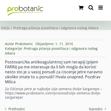
Skip
to
content
FAQs
Pretraga pitanja posetilaca i odgovora našeg lekara
Autor
Probotanic
Objavljeno: 1. 11. 2016
Kategorije:
Pretraga pitanja posetilaca i odgovora našeg
lekara
Postovani,Na antikoagulantnoj sam terapiji (pijem
FARIN) pa me interesuje da li bih mogla da koristi
nesto sto je u vasoj ponudi za ciscenje jetre naravno
ukoliko imate to u ponudi? Hvala unapred. Pozdrav
Milica
Za čišćenje jetre je najbolje ulje semena divlje šargarepe –
https://www.probotanic.com/proizvod/ulje-semena-divlje-
sargarepe/
Prethodni
Naredni