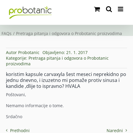
Skip
to
content
FAQs
Pretraga pitanja i odgovora o Probotanic proizvodima
Autor
Probotanic
Objavljeno: 21. 1. 2017
Kategorije:
Pretraga pitanja i odgovora o Probotanic
proizvodima
koristim kapsule carvaxyla šest meseci neprekidno po
jednu dnevno, i izuzetno mi pomaže protiv sinusa i
kandide ,dlije to ispravno? HVALA
Poštovani,
Nemamo informacije o tome.
Srdačno
Prethodni
Naredni