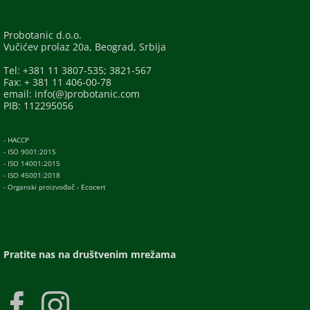
Probotanic d.o.o.
Vučićev prolaz 20a, Beograd, Srbija
Tel: +381 11 3807-535; 3821-567
Fax: + 381 11 406-00-78
email: info(@)probotanic.com
PIB: 112295056
- HACCP
- ISO 9001:2015
- ISO 14001:2015
- ISO 45001:2018
- Organski proizvođač - Ecocert
Pratite nas na društvenim mrežama