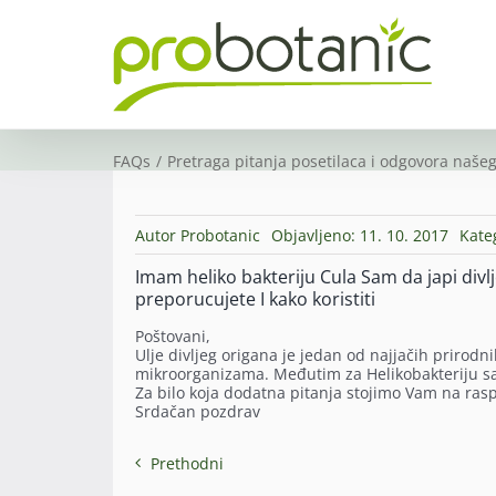
Skip
to
content
FAQs
Pretraga pitanja posetilaca i odgovora našeg
Autor
Probotanic
Objavljeno: 11. 10. 2017
Kate
Imam heliko bakteriju Cula Sam da japi divlj
preporucujete I kako koristiti
Poštovani,
Ulje divljeg origana je jedan od najjačih prirodnih
mikroorganizama. Međutim za Helikobakteriju sa
Za bilo koja dodatna pitanja stojimo Vam na ras
Srdačan pozdrav
Prethodni