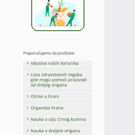
Preporučujemo da pročitate:
Iskustva naših korisnika
Lista zdravstvenih tegoba
gde mogu pomoći proizvodi
od divljeg origana
Otrovi u hrani
Organska hrana
Nauka o ulju Crnog kumina
Nauka o divljem origanu