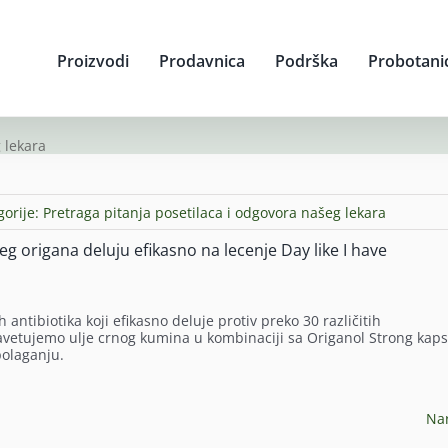
Proizvodi
Prodavnica
Podrška
Probotani
 lekara
gorije:
Pretraga pitanja posetilaca i odgovora našeg lekara
eg origana deluju efikasno na lecenje Day like I have
 antibiotika koji efikasno deluje protiv preko 30 različitih
vetujemo ulje crnog kumina u kombinaciji sa Origanol Strong kap
polaganju.
Na