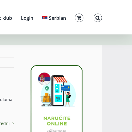
c klub
Login
Serbian
sulama.
redni