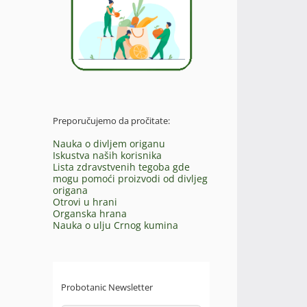
Preporučujemo da pročitate:
Nauka o divljem origanu
Iskustva naših korisnika
Lista zdravstvenih tegoba gde
mogu pomoći proizvodi od divljeg
origana
Otrovi u hrani
Organska hrana
Nauka o ulju Crnog kumina
Probotanic Newsletter