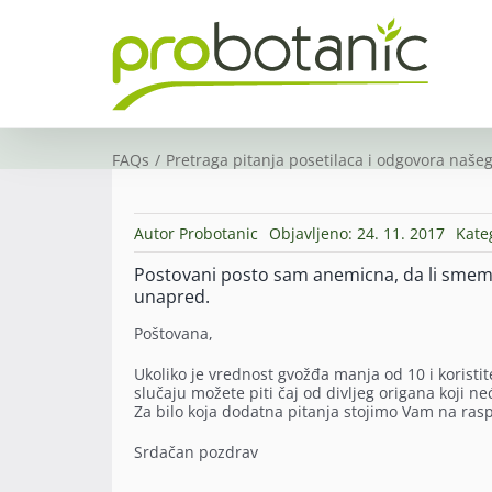
Skip
to
content
FAQs
Pretraga pitanja posetilaca i odgovora našeg
Autor
Probotanic
Objavljeno: 24. 11. 2017
Kate
Postovani posto sam anemicna, da li smem d
unapred.
Poštovana,
Ukoliko je vrednost gvožđa manja od 10 i koristi
slučaju možete piti čaj od divljeg origana koji ne
Za bilo koja dodatna pitanja stojimo Vam na ras
Srdačan pozdrav