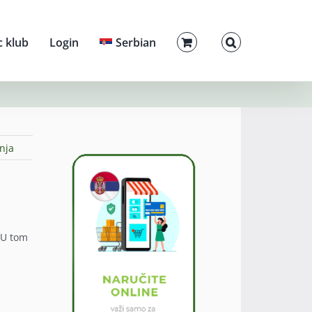
c klub
Login
Serbian
nja
 U tom