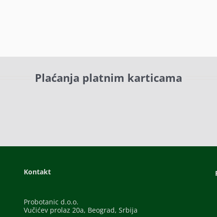
Plaćanja platnim karticama
Kontakt
Probotanic d.o.o.
Vučićev prolaz 20a, Beograd, Srbija