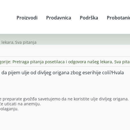
Proizvodi
Prodavnica
Podrška
Probotani
 lekara
Sva pitanja
gorije:
Pretraga pitanja posetilaca i odgovora našeg lekara
,
Sva pita
a pijem ulje od divljeg origana zbog eserihije coli?Hvala
te preparate gvožđa savetujemo da ne koristite ulje divljeg origana.
će uticati na anemiju.
polaganju.