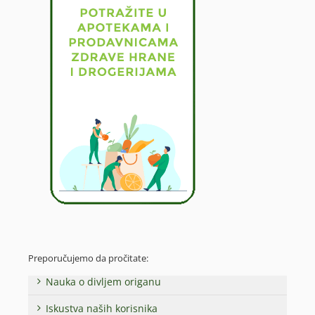
Preporučujemo da pročitate:
Nauka o divljem origanu
Iskustva naših korisnika