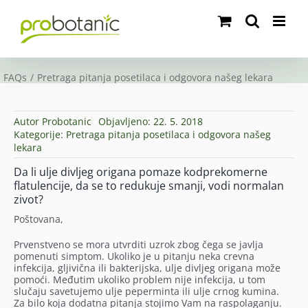
Skip
to
content
FAQs
Pretraga pitanja posetilaca i odgovora našeg lekara
Autor
Probotanic
Objavljeno: 22. 5. 2018
Kategorije:
Pretraga pitanja posetilaca i odgovora našeg
lekara
Da li ulje divljeg origana pomaze kodprekomerne
flatulencije, da se to redukuje smanji, vodi normalan
zivot?
Poštovana,
Prvenstveno se mora utvrditi uzrok zbog čega se javlja
pomenuti simptom. Ukoliko je u pitanju neka crevna
infekcija, gljivična ili bakterijska, ulje divljeg origana može
pomoći. Međutim ukoliko problem nije infekcija, u tom
slučaju savetujemo ulje peperminta ili ulje crnog kumina.
Za bilo koja dodatna pitanja stojimo Vam na raspolaganju.