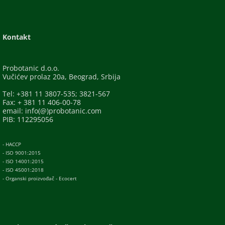
Kontakt
Probotanic d.o.o.
Vučićev prolaz 20a, Beograd, Srbija
Tel: +381 11 3807-535; 3821-567
Fax: + 381 11 406-00-78
email: info(@)probotanic.com
PIB: 112295056
- HACCP
- ISO 9001:2015
- ISO 14001:2015
- ISO 45001:2018
- Organski proizvođač - Ecocert