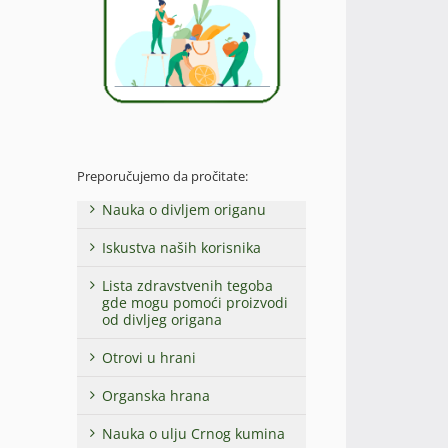
Preporučujemo da pročitate:
Nauka o divljem origanu
Iskustva naših korisnika
Lista zdravstvenih tegoba
gde mogu pomoći proizvodi
od divljeg origana
Otrovi u hrani
Organska hrana
Nauka o ulju Crnog kumina