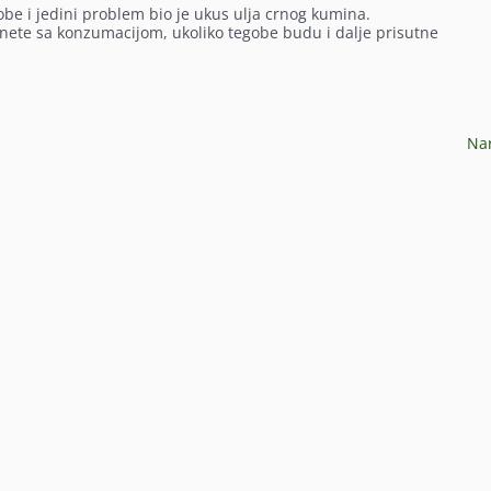
be i jedini problem bio je ukus ulja crnog kumina.
inete sa konzumacijom, ukoliko tegobe budu i dalje prisutne
.
Na