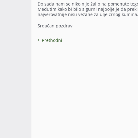
Do sada nam se niko nije žalio na pomenute tego
Međutim kako bi bilo sigurni najbolje je da prek
najverovatnije nisu vezane za ulje crnog kumina
Srdačan pozdrav
Prethodni