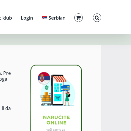
c klub
Login
Serbian
. Pre
toga
li da