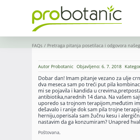
Skip
to
content
FAQs
Pretraga pitanja posetilaca i odgovora našeg
Autor
Probotanic
Objavljeno: 6. 7. 2018
Kategor
Dobar dan! Imam pitanje vezano za ulje crn
dva meseca sam po treći put pila kombinaci
mi se pojavila i kandida u crevima,pretpost
antibiotika,narednih 14 dana. Na vašem saj
uporedo sa trojnom terapijom,međutim ima
dešavalo i ranije dok sam pila trojne terapij
herniju,operisala sam žučnu kesu i alergičn
nastavim da ga konzumiram? Unapred hval
Poštovana,