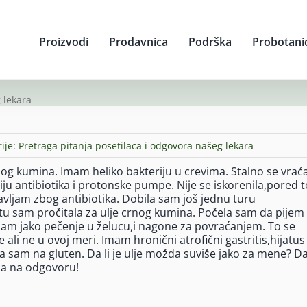
Proizvodi
Prodavnica
Podrška
Probotani
 lekara
ije:
Pretraga pitanja posetilaca i odgovora našeg lekara
og kumina. Imam heliko bakteriju u crevima. Stalno se vraća
ju antibiotika i protonske pumpe. Nije se iskorenila,pored 
avljam zbog antibiotika. Dobila sam još jednu turu
tu sam pročitala za ulje crnog kumina. Počela sam da pijem
m jako pečenje u želucu,i nagone za povraćanjem. To se
e ali ne u ovoj meri. Imam hronični atrofični gastritis,hijatus
a sam na gluten. Da li je ulje možda suviše jako za mene? Da 
a na odgovoru!