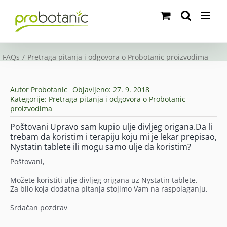
Skip
to
content
FAQs
Pretraga pitanja i odgovora o Probotanic proizvodima
Autor
Probotanic
Objavljeno: 27. 9. 2018
Kategorije:
Pretraga pitanja i odgovora o Probotanic
proizvodima
Poštovani Upravo sam kupio ulje divljeg origana.Da li
trebam da koristim i terapiju koju mi je lekar prepisao,
Nystatin tablete ili mogu samo ulje da koristim?
Poštovani,
Možete koristiti ulje divljeg origana uz Nystatin tablete.
Za bilo koja dodatna pitanja stojimo Vam na raspolaganju.
Srdačan pozdrav