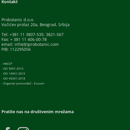
Kontakt
Probotanic d.o.o.
Vučićev prolaz 20a, Beograd, Srbija
Tel: +381 11 3807-535; 3821-567
Fax: + 381 11 406-00-78
email: info(@)probotanic.com
PIB: 112295056
- HACCP
- ISO 9001:2015
- ISO 14001:2015
- ISO 45001:2018
- Organski proizvođač - Ecocert
Pratite nas na društvenim mrežama