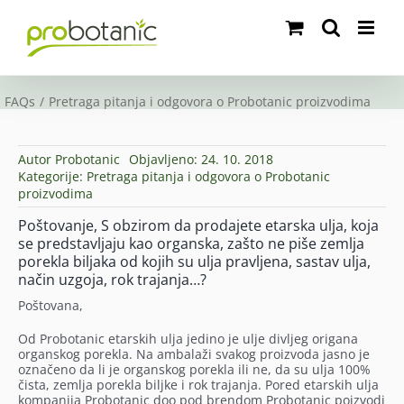
Skip
to
content
FAQs
Pretraga pitanja i odgovora o Probotanic proizvodima
Autor
Probotanic
Objavljeno: 24. 10. 2018
Kategorije:
Pretraga pitanja i odgovora o Probotanic
proizvodima
Poštovanje, S obzirom da prodajete etarska ulja, koja
se predstavljaju kao organska, zašto ne piše zemlja
porekla biljaka od kojih su ulja pravljena, sastav ulja,
način uzgoja, rok trajanja…?
Poštovana,
Od Probotanic etarskih ulja jedino je ulje divljeg origana
organskog porekla. Na ambalaži svakog proizvoda jasno je
označeno da li je organskog porekla ili ne, da su ulja 100%
čista, zemlja porekla biljke i rok trajanja. Pored etarskih ulja
kompanija Probotanic doo pod brendom Probotanic poizvodi