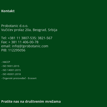
Kontakt
Probotanic d.o.o.
Vučićev prolaz 20a, Beograd, Srbija
Tel: +381 11 3807-535; 3821-567
Fax: + 381 11 406-00-78
email: info(@)probotanic.com
PIB: 112295056
- HACCP
- ISO 9001:2015
- ISO 14001:2015
- ISO 45001:2018
- Organski proizvođač - Ecocert
Pratite nas na društvenim mrežama