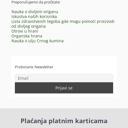
Preporučujemo da pročitate:
Nauka o divljem origanu
Iskustva naših korisnika
Lista zdravstvenih tegoba gde mogu pomoći proizvodi
od divljeg origana
Otrovi u hrani
Organska hrana
Nauka o ulju Crnog kumina
Probotanic Newsletter
Plaćanja platnim karticama