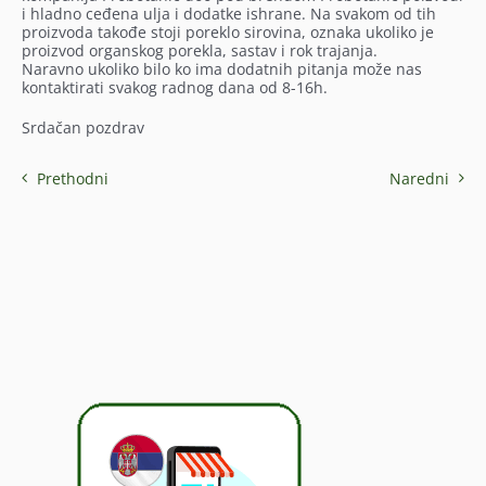
i hladno ceđena ulja i dodatke ishrane. Na svakom od tih
proizvoda takođe stoji poreklo sirovina, oznaka ukoliko je
proizvod organskog porekla, sastav i rok trajanja.
Naravno ukoliko bilo ko ima dodatnih pitanja može nas
kontaktirati svakog radnog dana od 8-16h.
Srdačan pozdrav
Prethodni
Naredni