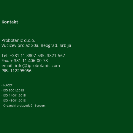
Kontakt
Probotanic d.o.o.
Vučićev prolaz 20a, Beograd, Srbija
Tel: +381 11 3807-535; 3821-567
Fax: + 381 11 406-00-78
email: info(@)probotanic.com
PIB: 112295056
- HACCP
- ISO 9001:2015
- ISO 14001:2015
- ISO 45001:2018
- Organski proizvođač - Ecocert