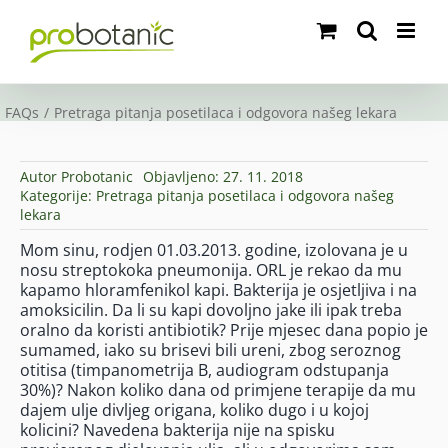
Skip
to
content
FAQs
Pretraga pitanja posetilaca i odgovora našeg lekara
Autor
Probotanic
Objavljeno: 27. 11. 2018
Kategorije:
Pretraga pitanja posetilaca i odgovora našeg
lekara
Mom sinu, rodjen 01.03.2013. godine, izolovana je u
nosu streptokoka pneumonija. ORL je rekao da mu
kapamo hloramfenikol kapi. Bakterija je osjetljiva i na
amoksicilin. Da li su kapi dovoljno jake ili ipak treba
oralno da koristi antibiotik? Prije mjesec dana popio je
sumamed, iako su brisevi bili ureni, zbog seroznog
otitisa (timpanometrija B, audiogram odstupanja
30%)? Nakon koliko dana od primjene terapije da mu
dajem ulje divljeg origana, koliko dugo i u kojoj
kolicini? Navedena bakterija nije na spisku