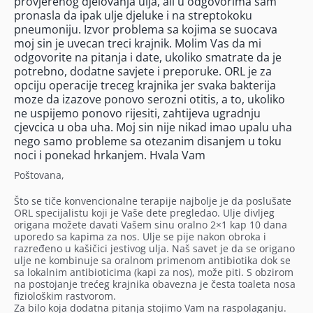
provjerenog djelovanja ulja, ali u odgovorima sam
pronasla da ipak ulje djeluke i na streptokoku
pneumoniju. Izvor problema sa kojima se suocava
moj sin je uvecan treci krajnik. Molim Vas da mi
odgovorite na pitanja i date, ukoliko smatrate da je
potrebno, dodatne savjete i preporuke. ORL je za
opciju operacije treceg krajnika jer svaka bakterija
moze da izazove ponovo serozni otitis, a to, ukoliko
ne uspijemo ponovo rijesiti, zahtijeva ugradnju
cjevcica u oba uha. Moj sin nije nikad imao upalu uha
nego samo probleme sa otezanim disanjem u toku
noci i ponekad hrkanjem. Hvala Vam
Poštovana,
Što se tiče konvencionalne terapije najbolje je da poslušate
ORL specijalistu koji je Vaše dete pregledao. Ulje divljeg
origana možete davati Vašem sinu oralno 2×1 kap 10 dana
uporedo sa kapima za nos. Ulje se pije nakon obroka i
razređeno u kašičici jestivog ulja. Naš savet je da se origano
ulje ne kombinuje sa oralnom primenom antibiotika dok se
sa lokalnim antibioticima (kapi za nos), može piti. S obzirom
na postojanje trećeg krajnika obavezna je česta toaleta nosa
fiziološkim rastvorom.
Za bilo koja dodatna pitanja stojimo Vam na raspolaganju.